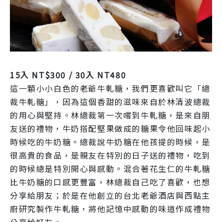
15入 NT$300 / 30入 NT480
這一顆小小白色的老爺牛軋糖，我們更喜歡叫它「總
裁牛軋糖」，因為這個香甜的滋味來自於林清波總裁
的用心與堅持。林總裁第一次嚐到牛軋糖，是來自朋
友送的禮物，牛奶搭配堅果做成的糖果令他回味起小
時候吃的牛奶糖。總裁說牛奶糖在他孩提的時候，是
很高貴的食品，是親友在特別的日子送的禮物，吃到
的時候總是特別開心與感動。混合著花生仁的牛軋糖
比牛奶糖的口感更豐富，林總裁自己吃了喜歡，也想
分享給朋友；於是在他創立的台北老爺酒店與西點主
廚研究製作牛軋糖，將他記憶中感動的味道作成禮物
分享給好友。