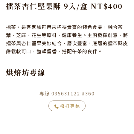
擂茶杏仁堅果酥 9入/盒 NT$400
擂茶，是客家族群用來招待貴賓的特色食品，融合茶
葉、芝麻、花生等原料，健康養生。主廚發揮創意，將
擂茶與杏仁堅果美妙結合，層次豐富，底層的擂茶酥皮
餅鬆軟可口，齒頰留香，搭配午茶的良伴。
烘焙坊專線
專線 035631122 #360
撥打專線