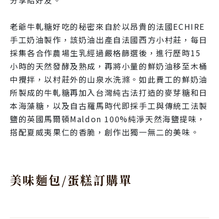
老爺牛軋糖好吃的秘密來自於以昂貴的法國ECHIRE
手工奶油製作，該奶油出產自法國西方小村莊，每日
採集各合作農場生乳經過嚴格篩選後，進行歷時15
小時的天然發酵及熟成，再將小量的鮮奶油移至木桶
中攪拌，以村莊外的山泉水洗滌。如此費工的鮮奶油
所製成的牛軋糖再加入台灣純古法打造的麥芽糖和日
本海藻糖，以及自古羅馬時代即採手工與傳統工法製
鹽的英國馬爾頓Maldon 100%純淨天然海鹽提味，
搭配夏威夷果仁的香脆，創作出獨一無二的美味。
美味麵包/蛋糕訂購單