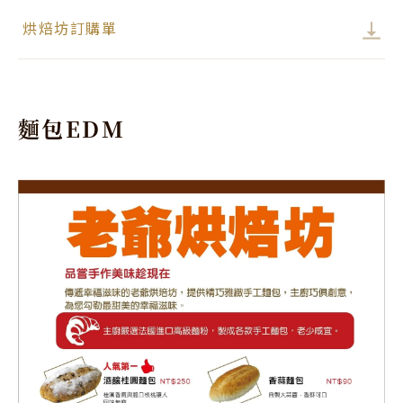
烘焙坊訂購單
麵包EDM