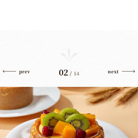
02
prev
next
/
14