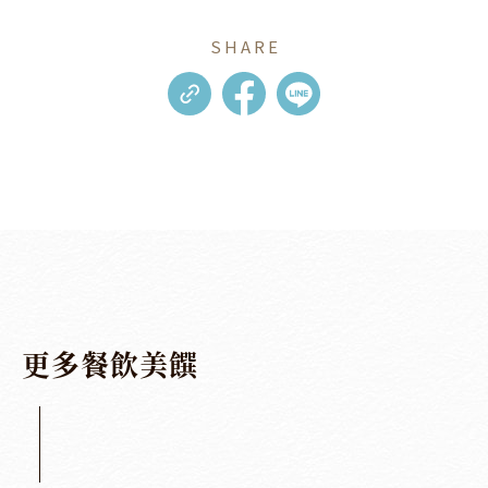
SHARE
更
多
餐
飲
美
饌