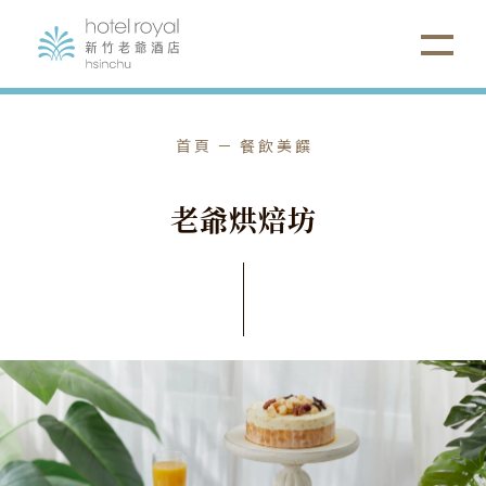
首頁
餐飲美饌
老
爺
烘
焙
坊