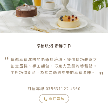
幸福烘焙 新鮮手作
傳遞幸福滋味的老爺烘培坊，提供精巧雅緻之
創意蛋糕、手工麵包、巧克力及餅乾等甜點。
主廚巧俱創意，為您勾勒最甜美的幸福滋味。
訂位專線 035631122 #360
撥打專線