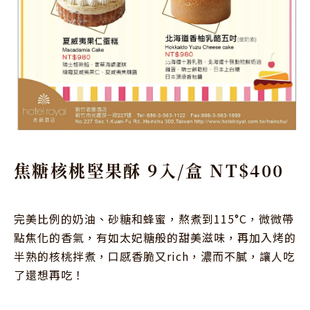
焦糖核桃堅果酥 9入/盒 NT$400
完美比例的奶油、砂糖和蜂蜜，熬煮到115°C，微微帶
點焦化的香氣，有如太妃糖般的甜美滋味，再加入烤的
半熟的核桃拌煮，口感香脆又rich，濃而不膩，讓人吃
了還想再吃！