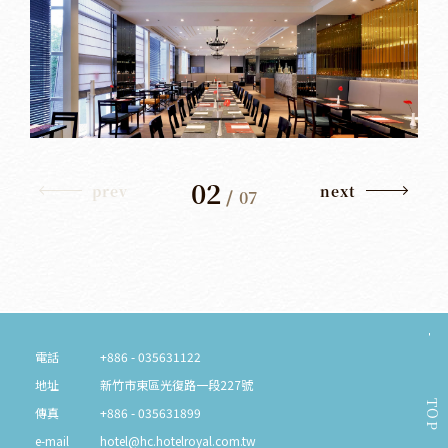
02
prev
next
/
07
電話
+886 - 035631122
地址
新竹市東區光復路一段227號
TOP
傳真
+886 - 035631899
e-mail
hotel@hc.hotelroyal.com.tw