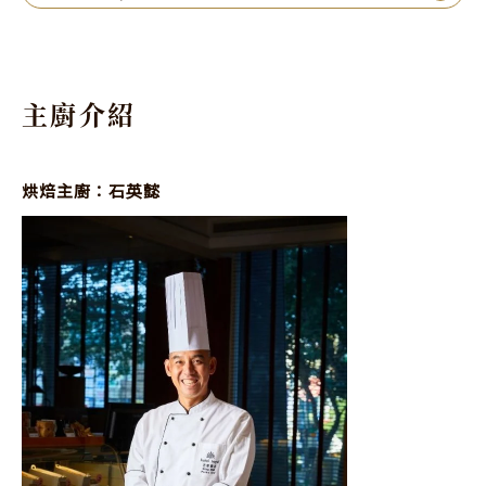
主廚介紹
烘焙主廚：石英懿