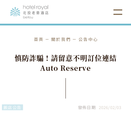
首頁
關於我們
公告中心
慎
防
詐
騙
!
請
留
意
不
明
訂
位
連
結
A
u
t
o
R
e
s
e
r
v
e
飯店公告
發佈日期
2026
/
02
/
03