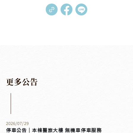
更
多
公
告
2026
/
07
/
29
停車公告｜本棟醫旅大樓 無機車停車服務