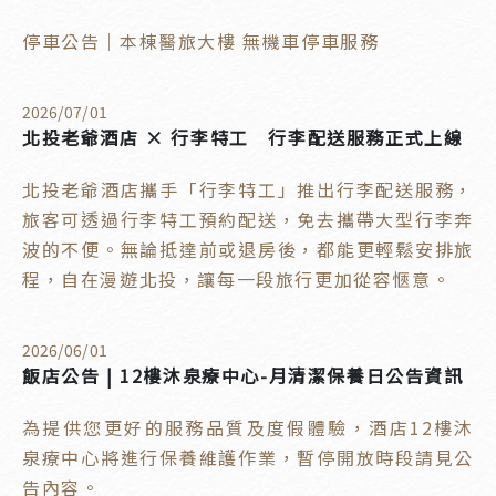
停車公告｜本棟醫旅大樓 無機車停車服務
2026
/
07
/
01
北投老爺酒店 × 行李特工 行李配送服務正式上線
北投老爺酒店攜手「行李特工」推出行李配送服務，
旅客可透過行李特工預約配送，免去攜帶大型行李奔
波的不便。無論抵達前或退房後，都能更輕鬆安排旅
程，自在漫遊北投，讓每一段旅行更加從容愜意。
2026
/
06
/
01
飯店公告 | 12樓沐泉療中心-月清潔保養日公告資訊
為提供您更好的服務品質及度假體驗，酒店12樓沐
泉療中心將進行保養維護作業，暫停開放時段請見公
告內容。