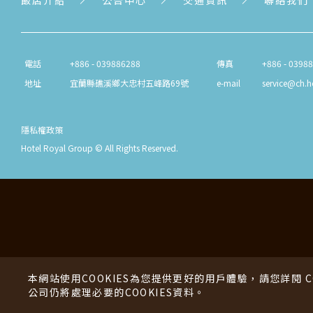
飯店介紹
公告中心
交通資訊
聯絡我們
電話
+886 - 039886288
傳真
+886 - 0398
地址
宜蘭縣礁溪鄉大忠村五峰路69號
e-mail
service@ch.h
隱私權政策
Hotel Royal Group © All Rights Reserved.
本網站使用COOKIES為您提供更好的用戶體驗，請您詳閱 
公司仍將處理必要的COOKIES資料。