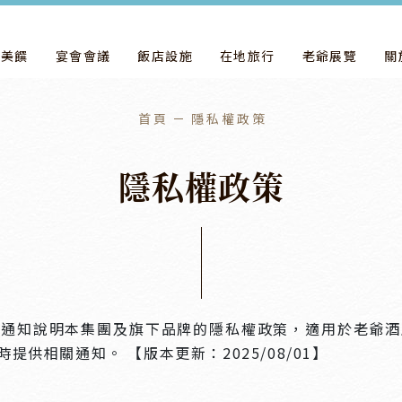
飲美饌
宴會會議
飯店設施
在地旅行
老爺展覽
關
首頁
隱私權政策
隱
私
權
政
策
本通知說明本集團及旗下品牌的隱私權政策，適用於老爺酒
供相關通知。 【版本更新：2025/08/01】