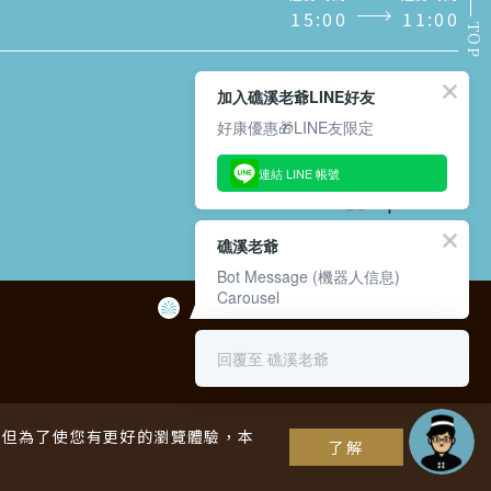
1
5
:
0
0
1
1
:
0
0
TOP
加入礁溪老爺LINE好友
好康優惠🎁LINE友限定
訂閱/取消電子報
連結 LINE 帳號
礁溪老爺
Bot Message (機器人信息)
Carousel
回覆至 礁溪老爺
酒店
・・
S，但為了使您有更好的瀏覽體驗，本
了解