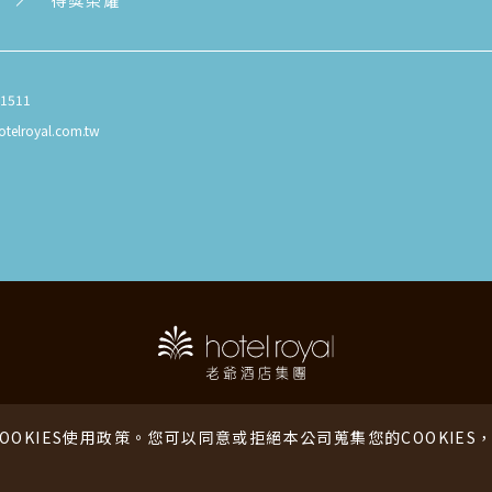
得獎榮耀
81511
otelroyal.com.tw
老爺酒店
老爺行旅
老爺會館
海外
COOKIES使用政策。您可以同意或拒絕本公司蒐集您的COOKIE