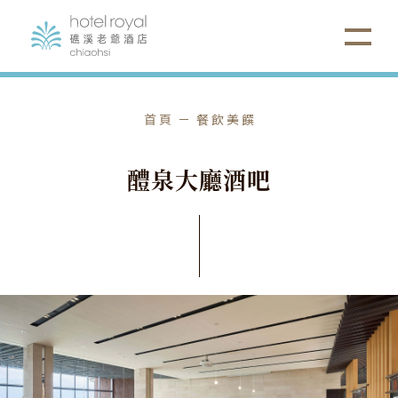
首頁
餐飲美饌
醴
泉
大
廳
酒
吧