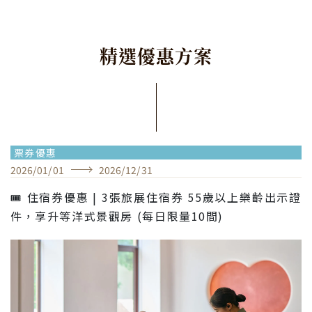
精
選
優
惠
方
案
票券優惠
2026
/
01
/
01
2026
/
12
/
31
🎟️ 住宿券優惠 | 3張旅展住宿券 55歲以上樂齡出示證
件，享升等洋式景觀房 (每日限量10間)