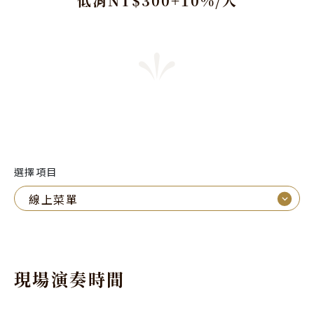
低消NT$300+10%/人
選擇項目
⌵
線上菜單
現場演奏時間