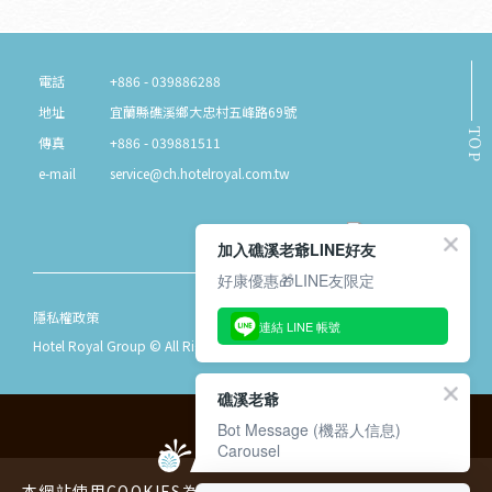
電話
+886 - 039886288
地址
宜蘭縣礁溪鄉大忠村五峰路69號
TOP
傳真
+886 - 039881511
e-mail
service@ch.hotelroyal.com.tw
加入礁溪老爺LINE好友
好康優惠🎁LINE友限定
隱私權政策
連結 LINE 帳號
Hotel Royal Group © All Rights Reserved.
礁溪老爺
Bot Message (機器人信息)
Carousel
本網站使用COOKIES為您提供更好的用戶體驗，請您詳閱