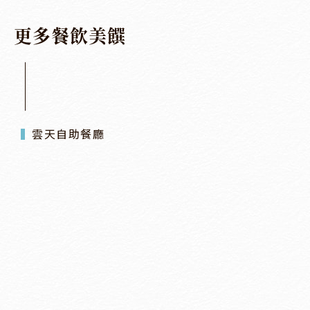
更
多
餐
飲
美
饌
雲天自助餐廳