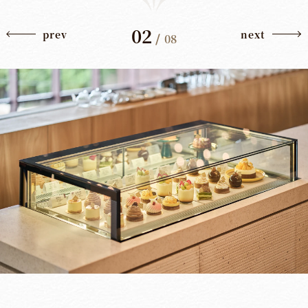
02
prev
next
/
08