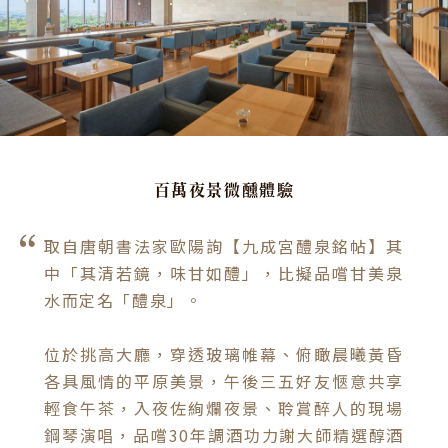
百萬夜景微醺體驗
取自唐朝書法家歐陽詢【九成宮醴泉銘帖】其
中「其清若鏡，味甘如醴」，比擬品嚐甘美泉
水而定名「醴泉」。

位於挑高大廳，穿透玻璃帷幕、俯瞰晨曦黃昏
各具風情的平原美景，午後三五好友愜意共享
輕食午茶，入夜佐絢爛夜景、聆賞醉人的現場
鋼琴演唱，品嚐30年調酒功力謝大師精選醇酒