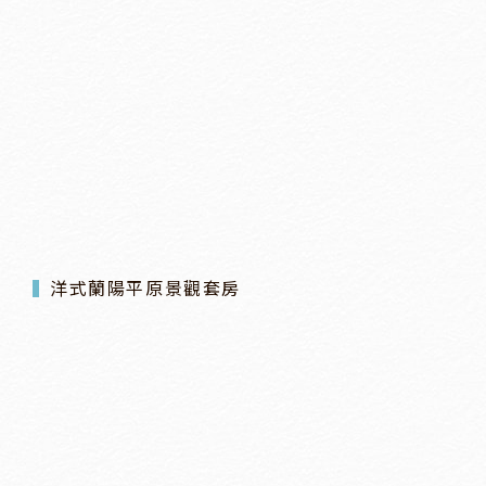
洋式蘭陽平原景觀套房