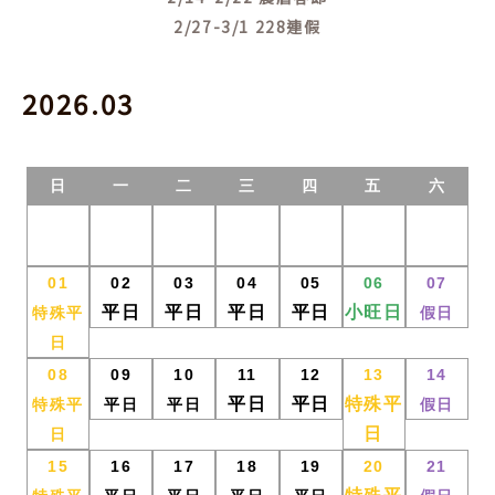
2/27-3/1 228連假
2026.03
日
一
二
三
四
五
六
01
02
03
04
05
06
07
平日
平日
平日
平日
小旺日
特殊平
假日
日
08
09
10
11
12
13
14
平日
平日
特殊平
特殊平
平日
平日
假日
日
日
15
16
17
18
19
20
21