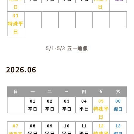
日
日
31
特殊平
日
5/1-5/3 五一連假
2026.06
日
一
二
三
四
五
六
01
02
03
04
05
06
平日
特殊平
平日
平日
平日
假日
日
07
08
09
10
11
12
13
平日
平日
平日
平日
特殊平