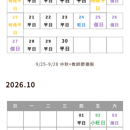
平日
平日
特殊平
特殊平
平日
平日
假日
日
日
20
21
22
23
24
25
26
假日
特殊平
平日
平日
平日
旺日
假日
日
30
27
28
29
假日
平日
平日
平日
9/25-9/28 中秋+教師節連假
2026.10
日
一
二
三
四
五
六
01
02
03
小旺日
平日
假日