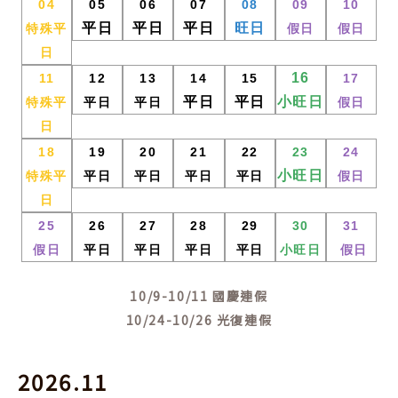
04
05
06
07
08
09
10
平日
平日
平日
旺日
特殊平
假日
假日
日
16
11
12
13
14
15
17
平日
平日
小旺日
特殊平
平日
平日
假日
日
18
19
20
21
22
23
24
小旺日
特殊平
平日
平日
平日
平日
假日
日
25
26
27
28
29
30
31
假日
平日
平日
平日
平日
小旺日
假日
10/9-10/11 國慶連假
10/24-10/26 光復連假
2026.11