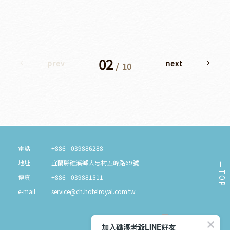
02
prev
next
/
10
電話
+886 - 039886288
地址
宜蘭縣礁溪鄉大忠村五峰路69號
TOP
傳真
+886 - 039881511
e-mail
service@ch.hotelroyal.com.tw
加入礁溪老爺LINE好友