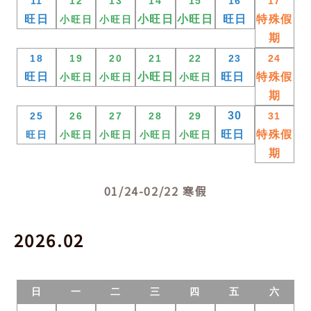
11
12
13
14
15
16
17
旺日
小旺日
小旺日
旺日
特殊假
小旺日
小旺日
期
18
19
20
21
22
23
24
旺日
小旺日
旺日
特殊假
小旺日
小旺日
小旺日
期
30
25
26
27
28
29
31
旺日
特殊假
旺日
小旺日
小旺日
小旺日
小旺日
期
01/24-02/22 寒假
2026.02
日
一
二
三
四
五
六