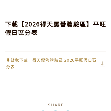
下載【2026得天露營體驗區】平旺
假日區分表
⬇點我下載：得天露營體驗區 2026平旺假日區
分表
SHARE