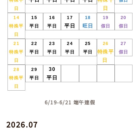
特殊平
假日
日
日
14
15
16
17
18
19
20
平日
旺日
特殊平
平日
平日
假日
假日
日
21
22
23
24
25
26
27
特殊平
特殊平
平日
平日
平日
平日
假日
日
日
30
28
29
平日
特殊平
平日
日
6/19-6/21 端午連假
2026.07