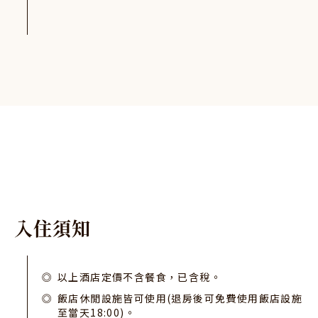
入
住
須
知
以上酒店定價不含餐食，已含稅。
飯店休閒設施皆可使用(退房後可免費使用飯店設施
至當天18:00)。