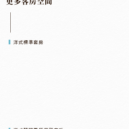
更
多
客
房
空
間
洋式標準套房