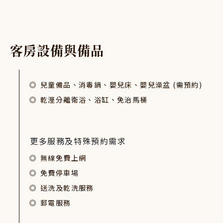
客
房
設
備
與
備
品
兒童備品、消毒鍋、嬰兒床、嬰兒澡盆 (需預約)
乾溼分離衛浴、浴缸、免治馬桶
更多服務及特殊預約需求
無線免費上網
免費停車場
送洗及乾洗服務
郵電服務