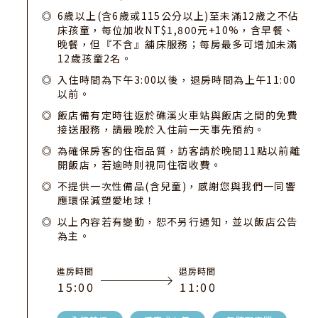
6歲以上(含6歲或115公分以上)至未滿12歲之不佔
床孩童，每位加收NT$1,800元+10%，含早餐、
晚餐，但『不含』舖床服務；每房最多可增加未滿
12歲孩童2名。
入住時間為下午3:00以後，退房時間為上午11:00
以前。
飯店備有定時往返於礁溪火車站與飯店之間的免費
接送服務，請最晚於入住前一天事先預約。
為確保房客的住宿品質，訪客請於晚間11點以前離
開飯店，若逾時則視同住宿收費。
不提供一次性備品(含兒童)，感謝您與我們一同響
應環保減塑愛地球！
以上內容若有變動，恕不另行通知，並以飯店公告
為主。
進房時間
退房時間
1
5
:
0
0
1
1
:
0
0