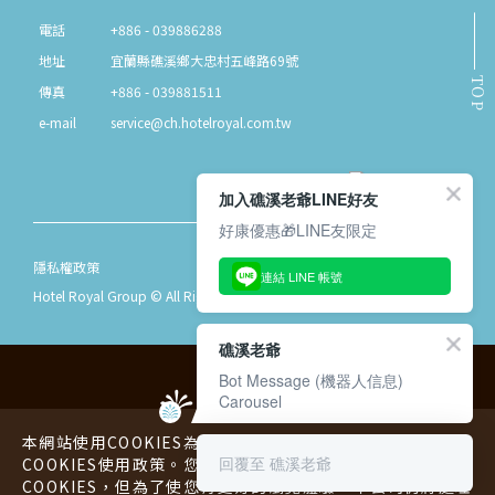
電話
+886 - 039886288
地址
宜蘭縣礁溪鄉大忠村五峰路69號
TOP
傳真
+886 - 039881511
e-mail
service@ch.hotelroyal.com.tw
加入礁溪老爺LINE好友
好康優惠🎁LINE友限定
隱私權政策
連結 LINE 帳號
Hotel Royal Group © All Rights Reserved.
礁溪老爺
Bot Message (機器人信息)
Carousel
本網站使用COOKIES為您提供更好的用戶體驗，請您詳閱
回覆至 礁溪老爺
COOKIES使用政策。您可以同意或拒絕本公司蒐集您的
COOKIES，但為了使您有更好的瀏覽體驗，本公司仍將處理
老爺酒店
老爺行旅