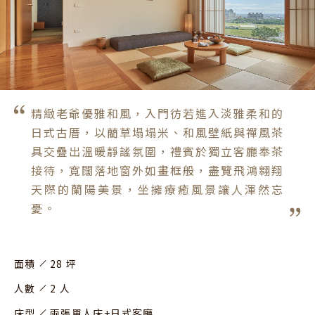
精緻老爺優雅和風，入門彷若進入淡雅柔和的
日式古厝，以藺草塌塌米、和風壁紙與禪風茶
具交疊出溫暖靜謐氛圍，禮賓於獨立客廳奉茶
接待，寬闊落地窗外如畫框般，盡覽飛鴻翱翔
天際的蘭陽美景，坐擁療癒風景讓人渾然忘
憂。
面積
28 坪
人數
2 人
床型
兩張單人床+日式客廳