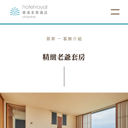
首頁
客房介紹
精
緻
老
爺
套
房