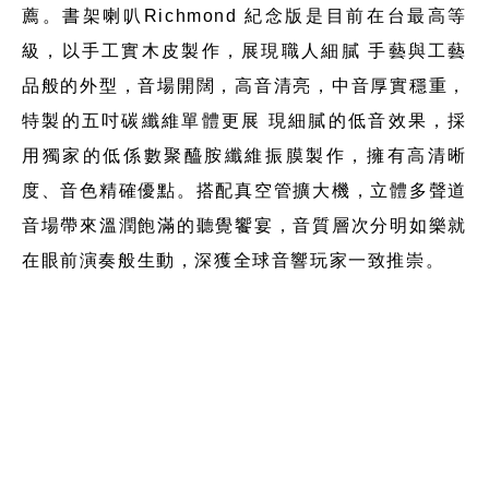
薦。書架喇叭Richmond 紀念版是目前在台最高等
級，以手工實木皮製作，展現職人細膩 手藝與工藝
品般的外型，音場開闊，高音清亮，中音厚實穩重，
特製的五吋碳纖維單體更展 現細膩的低音效果，採
用獨家的低係數聚醯胺纖維振膜製作，擁有高清晰
度、音色精確優點。搭配真空管擴大機，立體多聲道
音場帶來溫潤飽滿的聽覺饗宴，音質層次分明如樂就
在眼前演奏般生動，深獲全球音響玩家一致推崇。