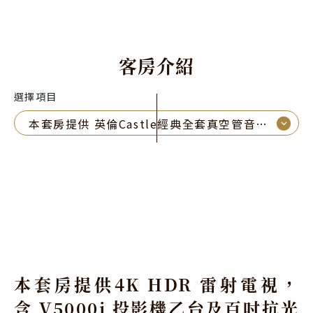
客
房
介
紹
選擇項目
⌵
本套房提供 英倫Castle經典全套真空管音響組 體驗
本套房提供4K HDR 雷射電視，
含 V5000i 投影機乙台及百吋抗光