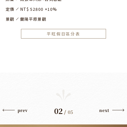
定價
NT$ 52800 +10%
景觀
蘭陽平原景觀
平旺假日區分表
02
prev
next
/
05