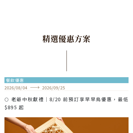
精
選
優
惠
方
案
餐飲優惠
2026
/
08
/
04
2026
/
09
/
25
🌕 老爺中秋獻禮｜8/20 前預訂享早早鳥優惠，最低
$895 起