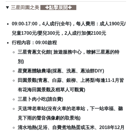
三星田園之美
✚點擊展開✚
09:00-17:00，
4人成行(全年)，每人費用：成人1900元/
兒童1700元/嬰兒300元，2人成行加價2100元
行程內容：
09:00啟程
三星青蔥文化館( 旅遊服務中心，暸解三星蔥的特
別)
星寶蔥體驗農場(採蔥、洗蔥、蔥油餅DIY)
田園景觀(青蔥、白蒜、銀柳、上將梨/每逢11-1月皆
有花海田園景觀及稻草人可觀賞)
三星卜肉小吃(請自費)
天送埤老車站(沒有火車的老車站，下一站幸福、聽
見下雨的聲音偶像劇的取景地)
清水地熱(足浴、自費煮地熱蛋或玉米、2018年12月