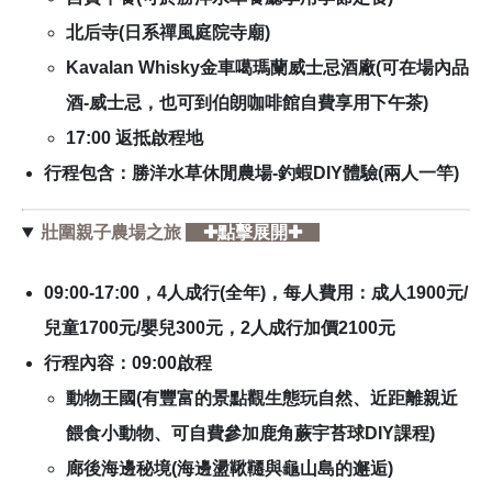
北后寺(日系禪風庭院寺廟)
Kavalan Whisky金車噶瑪蘭威士忌酒廠(可在場內品
酒-威士忌，也可到伯朗咖啡館自費享用下午茶)
17:00 返抵啟程地
行程包含：勝洋水草休閒農場-釣蝦DIY體驗(兩人一竿)
壯圍親子農場之旅
✚點擊展開✚
09:00-17:00，
4人成行(全年)，每人費用：成人1900元/
兒童1700元/嬰兒300元，2人成行加價2100元
行程內容：
09:00啟程
動物王國(有豐富的景點觀生態玩自然、近距離親近
餵食小動物、可自費參加鹿角蕨宇苔球DIY課程)
廊後海邊秘境(海邊盪鞦韆與龜山島的邂逅)