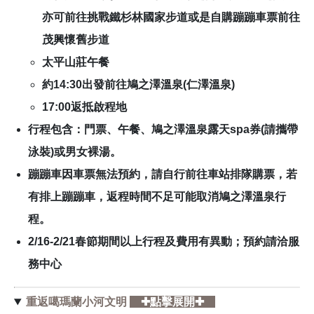
亦可前往挑戰鐵杉林國家步道或是自購蹦蹦車票前往
茂興懷舊步道
太平山莊午餐
約14:30出發前往鳩之澤溫泉(仁澤溫泉)
17:00返抵啟程地
行程包含：門票、午餐、鳩之澤溫泉露天spa券(請攜帶
泳裝)或男女裸湯。
蹦蹦車因車票無法預約，請自行前往車站排隊購票，若
有排上蹦蹦車，返程時間不足可能取消鳩之澤溫泉行
程。
2/16-2/21春節期間以上行程及費用有異動；預約請洽服
務中心
重返噶瑪蘭小河文明
✚點擊展開✚