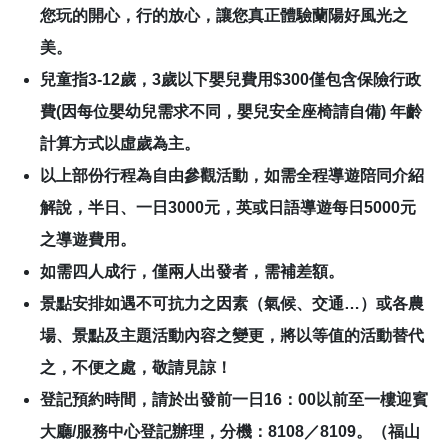
您玩的開心，行的放心，讓您真正體驗蘭陽好風光之
美。
兒童指3-12歲，3歲以下嬰兒費用$300僅包含保險行政
費(因每位嬰幼兒需求不同，嬰兒安全座椅請自備) 年齡
計算方式以虛歲為主。
以上部份行程為自由參觀活動，如需全程導遊陪同介紹
解說，半日、一日3000元，英或日語導遊每日5000元
之導遊費用。
如需四人成行，僅兩人出發者，需補差額。
景點安排如遇不可抗力之因素（氣候、交通…）或各農
場、景點及主題活動內容之變更，將以等值的活動替代
之，不便之處，敬請見諒！
登記預約時間，請於出發前一日16：00以前至一樓迎賓
大廳/服務中心登記辦理，分機：8108／8109。（福山