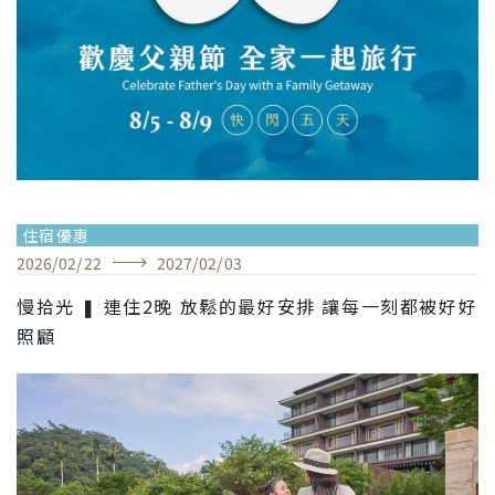
住宿優惠
2026
/
02
/
22
2027
/
02
/
03
慢拾光 ❚ 連住2晚 放鬆的最好安排 讓每一刻都被好好
照顧