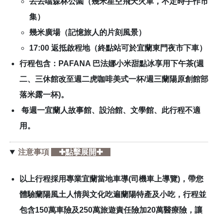
丟丟噹森林公園（幾米星空飛天火車，不定時手作市
集）
幾米廣場（記憶旅人的片刻風景）
17:00 返抵啟程地（終點站可於宜蘭東門夜市下車）
行程包含：
PAFANA 巴法娜小米甜點冰享用下午茶(週
二、三休館改至週二虎咖啡美式一杯/週三蘭陽原創館部
落米露一杯)。
每週一宜蘭人故事館、設治館、文學館、此行程不適
用。
注意事項
✚點擊展開✚
以上行程採用專業宜蘭當地車導(司機車上導覽)，帶您
體驗蘭陽風土人情與文化吃遍蘭陽特產及小吃，行程並
包含150萬車險及250萬旅遊責任險加20萬醫療險，讓