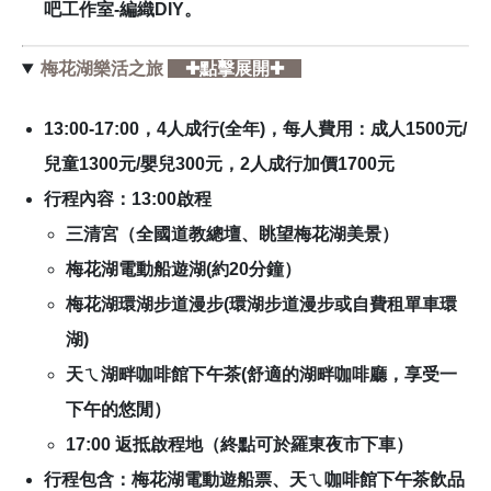
吧工作室-編織DIY。
梅花湖樂活之旅
✚點擊展開✚
13:00-17:00
，4人成行(全年)，每人費用：成人1500元/
兒童1300元/嬰兒300元，2人成行加價1700元
行程內容：
13:00啟程
三清宮（全國道教總壇、眺望梅花湖美景）
梅花湖電動船遊湖(約20分鐘）
梅花湖環湖步道漫步(環湖步道漫步或自費租單車環
湖)
天ㄟ湖畔咖啡館下午茶(舒適的湖畔咖啡廳，享受一
下午的悠閒）
17:00 返抵啟程地（終點可於羅東夜市下車）
行程包含：梅花湖電動遊船票、天ㄟ咖啡館下午茶飲品