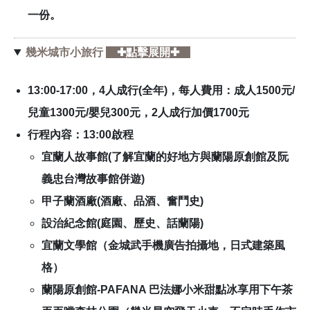
一份。
幾米城市小旅行
✚點擊展開✚
13:00-17:00，4人成行(全年)，每人費用：成人1500元/
兒童1300元/嬰兒300元，2人成行加價1700元
行程內容：13:00啟程
宜蘭人故事館(了解宜蘭的好地方與蘭陽原創館及阮
義忠台灣故事館併遊)
甲子蘭酒廠(酒廠、品酒、奮鬥史)
設治紀念館(庭園、歷史、話蘭陽)
宜蘭文學館（金城武手機廣告拍攝地，日式建築風
格）
蘭陽原創館-PAFANA 巴法娜小米甜點冰享用下午茶