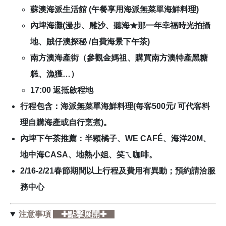
蘇澳海派生活館 (午餐享用海派無菜單海鮮料理)
內埤海灘(漫步、雕沙、聽海★那一年幸福時光拍攝
地、賊仔澳探秘 /自費海景下午茶)
南方澳海產街（參觀金媽祖、購買南方澳特產黑糖
糕、漁獲…）
17:00 返抵啟程地
行程包含：海派無菜單海鮮料理(每客500元/ 可代客料
理自購海產或自行烹煮)。
內埤下午茶推薦：半顆橘子、WE CAFÉ、海洋20M、
地中海CASA、地熱小姐、笑ㄟ咖啡。
2/16-2/21春節期間以上行程及費用有異動；預約請洽服
務中心
注意事項
✚點擊展開✚