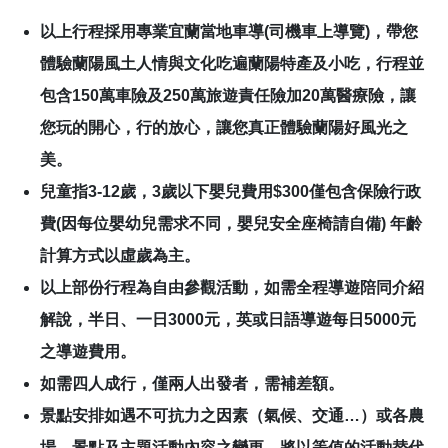
以上行程採用專業宜蘭當地車導(司機車上導覽)，帶您
體驗蘭陽風土人情與文化吃遍蘭陽特產及小吃，行程並
包含150萬車險及250萬旅遊責任險加20萬醫療險，讓
您玩的開心，行的放心，讓您真正體驗蘭陽好風光之
美。
兒童指3-12歲，3歲以下嬰兒費用$300僅包含保險行政
費(因每位嬰幼兒需求不同，嬰兒安全座椅請自備) 年齡
計算方式以虛歲為主。
以上部份行程為自由參觀活動，如需全程導遊陪同介紹
解說，半日、一日3000元，英或日語導遊每日5000元
之導遊費用。
如需四人成行，僅兩人出發者，需補差額。
景點安排如遇不可抗力之因素（氣候、交通…）或各農
場、景點及主題活動內容之變更，將以等值的活動替代