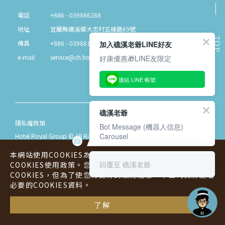
電話
+886 - 039886288
地址
宜蘭縣礁溪鄉大忠村五峰路69號
TOP
傳真
+886 - 039881511
加入礁溪老爺LINE好友
e-mail
service@ch.hotelroyal.com.tw
好康優惠🎁LINE友限定
連結 LINE 帳號
礁溪老爺
隱私權政策
Bot Message (機器人信息)
Carousel
Hotel Royal Group © All Rights Reserved.
本網站使用COOKIES為您提供更好的用戶體驗，請您詳閱
回覆至 礁溪老爺
COOKIES使用政策。您可以同意或拒絕本公司蒐集您的
COOKIES，但為了使您有更好的瀏覽體驗，本公司仍將處理
必要的COOKIES資料。
・・
立即訂房
了解