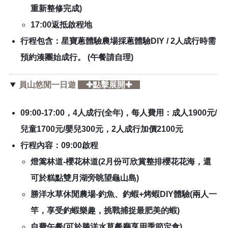
重新整修完成)
17:00返抵啟程地
行程包含：星寶蔥體驗農場採蔥體驗DIY / 2人成行時需
預約湊團始成行。 (午餐請自理)
員山悠閒一日遊
✚點擊展開✚
09:00-17:00，
4人成行(全年)，每人費用：成人1900元/
兒童1700元/嬰兒300元，2人成行加價2100元
行程內容：
09:00啟程
燈篙林道-櫻花林道(2月份可欣賞整排櫻花花海，還
可於糕點雙月湖旁眺望龜山島)
勝洋水草休閒農場-釣魚、釣蝦+烤蝦DIY體驗(兩人一
竿，享受釣蝦樂趣，挑戰捕捉最肥美的蝦)
自費午餐(可於勝洋水草餐廳享用季節定食)