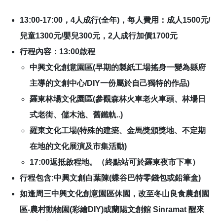
13:00-17:00，4人成行(全年)，每人費用：成人1500元/
兒童1300元/嬰兒300元，2人成行加價1700元
行程內容：13:00啟程
中興文化創意園區(早期的製紙工場搖身一變為縣府
主導的文創中心/DIY一份屬於自己獨特的作品)
羅東林場文化園區(參觀森林火車老火車頭、林場日
式老街、儲木池、舊鐵軌..)
羅東文化工場(特殊的建築、金馬獎頒獎地、不定期
在地的文化展演及市集活動)
17:00返抵啟程地。（終點站可於羅東夜市下車）
行程包含:中興文創白葉陳(蝶谷巴特零錢包或鉛筆盒)
如逢周三中興文化創意園區休園，改至冬山良食農創園
區-農村動物園(彩繪DIY)或蘭陽文創館 Sinramat 醒來