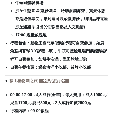
牛頭司體驗農場
沙丘生態園區(漫步園區、聆聽浪潮海聲、賞景休憩
都是絕佳享受，來到這可以放慢腳步，細細品味這座
沙丘建築牽引出的恬靜自然及人文風情)
17:00 返抵啟程地
行程包含：動物王國門票(體驗行程可自費參加，如鹿
角蕨與苔球DIY課程...等)，牛頭司體驗農場門票(體驗課
程可自費參加，如幫牛洗澡，犁田體驗...等)
自費午餐推薦：過嶺海洋小吃部、後埤小吃部
福山植物園之旅
✚點擊展開✚
09:00-17:00，
4人成行(全年)，
每人費用：成人1900元/
兒童1700元/嬰兒300元，
2人成行加價2600元
行程內容：
09:00啟程