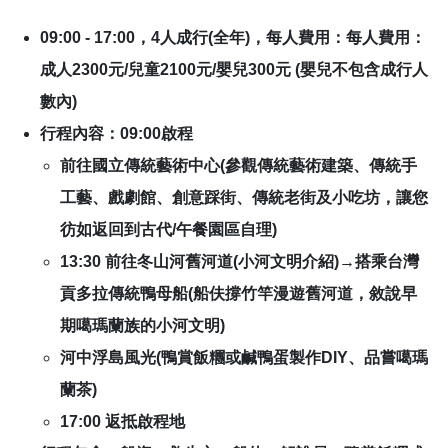
09:00 - 17:00，4人成行(全年)，每人費用：每人費用：
成人2300元/兒童2100元/嬰兒300元 (嬰兒不包含成行人
數內)
行程內容：09:00啟程
前往國立傳統藝術中心(參觀傳統藝術建築、傳統手
工藝、戲劇館、創意踩街、傳統老街及小吃坊，讓您
彷如返回到古代/午餐園區自理)
13:30 前往冬山河舊河道(小河文明介紹)→搭乘台灣
貢多拉傳統鴨母船(船伕撐竹竿漫遊舊河道，敘說早
期噶瑪蘭族的小河文明)
河中浮島風光(鴨賞飯糰或鹹鴨蛋製作DIY、品嘗噶瑪
蘭茶)
17:00 返抵啟程地