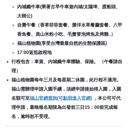
內城鐵牛車(乘著古早牛車遊內城/太陽埤、渡船頭、
大樹公)
自費午餐（香草菲菲套餐、勝洋水草餐廳套餐、八甲
香魚餐、員山米粉小吃、毛蟹冒泡烤魚及烤雞..）
福山植物園(享受台灣最最自然的生態保護區)
17:00返抵啟程地
行程包含：
車資、內城鐵牛車體驗、保險。 （午餐請自
理）
福山植物園每年三月及每星期二休園，此行程不適用。
福山需辦理申請入園手續，須經申請後始得入園，入園
名額可至
福山官網查詢
(可點我進入官網)
，本公司可代
理申請，最晚報名期限為出發前三日15：00前完成報
名，逾時恕不受理。