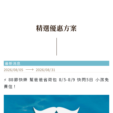
精
選
優
惠
方
案
最新消息
2026
/
08
/
05
2026
/
08
/
31
⚡ 88節快樂 幫爸爸省荷包 8/5-8/9 快閃5日 小孩免
費住！