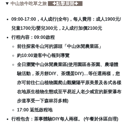
中山放牛吃草之旅
✚點擊展開✚
09:00-17:00，
4人成行(全年)，
每人費用：成人1900元/
兒童1700元/嬰兒300元，
2人成行加價2100元
行程內容：
09:00啟程
前往探索冬山河的源頭「中山休閒農業區」
約10:00遊客中心報到導覽
全日瀏覽中山休閒農業區(使用園區各茶園、農場體
驗活動，茶月餅DIY、茶燻蛋DIY)…等任選兩樣，您
亦可前往仁山植物園爬山觀蘭陽平原美景及各式各樣
在地原生植物生態或至平易近人老少咸宜的新寮瀑布
步道享受一下森林芬多精)
17:00 返抵啟程地
行程包含：茶事體驗DIY每人兩樣。 (午餐於休區自理)