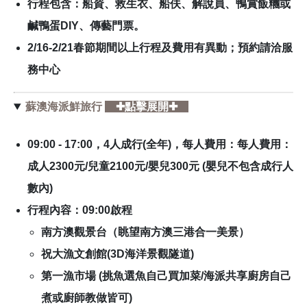
行程包含：船資、救生衣、船伕、解說員、鴨賞飯糰或
鹹鴨蛋DIY、傳藝門票。
2/16-2/21春節期間以上行程及費用有異動；預約請洽服
務中心
蘇澳海派鮮旅行
✚點擊展開✚
09:00 - 17:00，4人成行(全年)，每人費用：每人費用：
成人2300元/兒童2100元/嬰兒300元 (嬰兒不包含成行人
數內)
行程內容：09:00啟程
南方澳觀景台（眺望南方澳三港合一美景）
祝大漁文創館(3D海洋景觀隧道)
第一漁市場 (挑魚選魚自己買加菜/海派共享廚房自己
煮或廚師教做皆可)