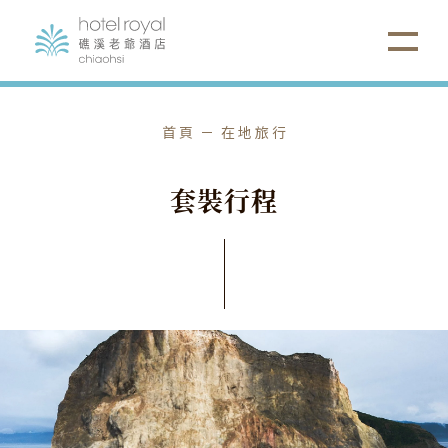
選擇項目
首頁
在地旅行
⌵
蘭陽精彩一日遊
套
裝
行
程