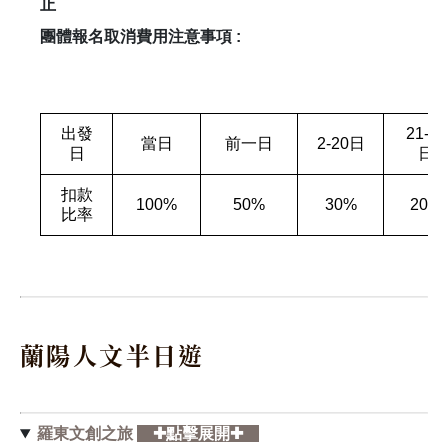
止
團體報名取消費用注意事項 :
出發
21-30
當日
前一日
2-20日
日
日
扣款
100%
50%
30%
20%
比率
蘭陽人文半日遊
羅東文創之旅
✚點擊展開✚