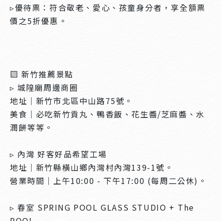
▹優待票：符合敬老、愛心、孩童身分者，享全額票
價之5折優惠。
▧ 新竹推薦景點
▹ 城隍廟周邊商圈
地址｜新竹市北區中山路75號。
美食｜必吃新竹貢丸、鴨香飯、花生醬/芝麻醬、水
潤餅等等。
▹ 內灣 好客好品希望工場
地址｜新竹縣橫山鄉內灣村內灣139-1號。
營業時間｜上午10:00 - 下午17:00 (每周二公休)。
▹ 春室 SPRING POOL GLASS STUDIO + The
POOL