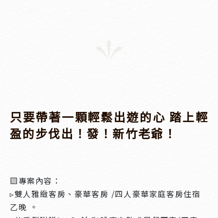
只要帶著一顆輕鬆出遊的心 踏上輕
盈的步伐出！發！新竹老爺！
▧專案內容：
▹雙人雅緻客房、豪華客房 /四人豪華家庭客房住宿
乙晚 。