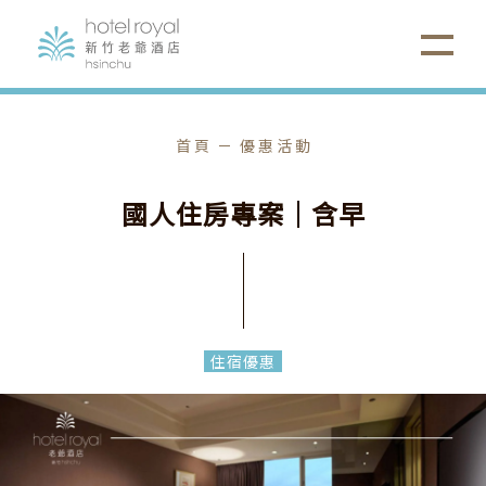
首頁
優惠活動
國
人
住
房
專
案
｜
含
早
住宿優惠