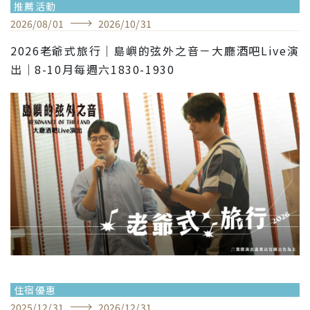
推薦活動
2026
/
08
/
01
2026
/
10
/
31
2026老爺式旅行｜島嶼的弦外之音－大廳酒吧Live演
出｜8-10月每週六1830-1930
住宿優惠
2025
/
12
/
31
2026
/
12
/
31