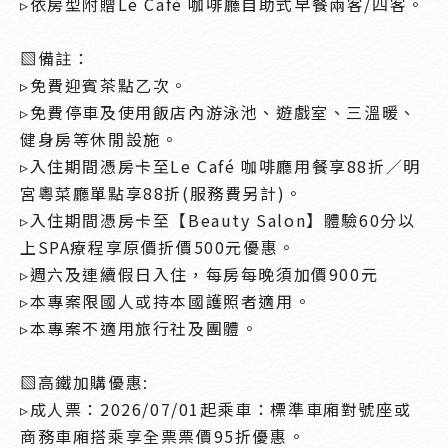
▹依房型附贈Le Café 咖啡廳自助式早餐兩客/四客。
▧備註：
▹免費迎賓茶點乙次。
▹免費停車及使用飯店內游泳池、遊戲室、三溫暖、
健身房等休閒設施。
▹入住期間憑房卡至Le Café 咖啡廳用餐享88折／明
宮粵菜廳單點享88折(服務費另計)。
▹入住期間憑房卡至【Beauty Salon】體驗60分以
上SPA療程享原價折價500元優惠。
▹週六及連續假日入住，每房每晚須加價900元
▹本專案限國人或持本國護照者適用。
▹本專案不適用旅行社及團體。
▧高鐵加購優惠:
▹成人票：2026/07/01起乘車：標準車廂對號座或
商務車廂搭乘享全票票價95折優惠。