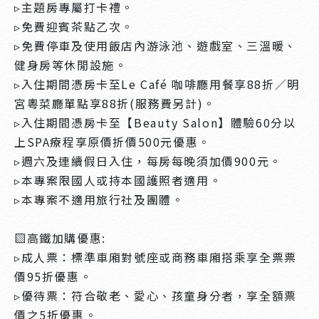
▹主題房專屬打卡禮。
▹免費迎賓茶點乙次。
▹免費停車及使用飯店內游泳池、遊戲室、三溫暖、
健身房等休閒設施。
▹入住期間憑房卡至Le Café 咖啡廳用餐享88折／明
宮粵菜廳單點享88折(服務費另計)。
▹入住期間憑房卡至【Beauty Salon】體驗60分以
上SPA療程享原價折價500元優惠。
▹週六及連續假日入住，每房每晚須加價900元。
▹本專案限國人或持本國護照者適用。
▹本專案不適用旅行社及團體。
▧高鐵加購優惠:
▹成人票：標準車廂對號座或商務車廂搭乘享全票票
價95折優惠。
▹優待票：符合敬老、愛心、孩童身分者，享全額票
價之5折優惠。