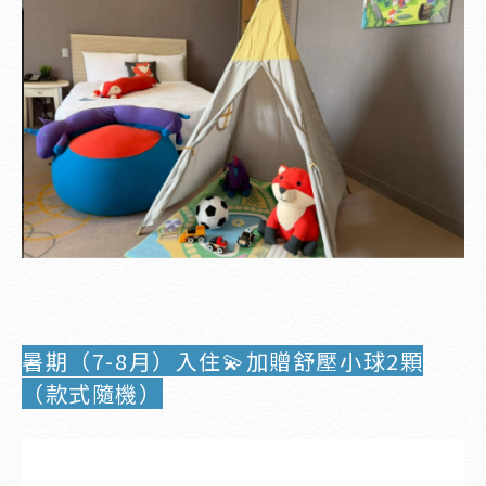
暑期（7-8月）入住💫加贈舒壓小球2顆
（款式隨機）