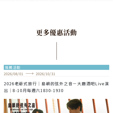
更
多
優
惠
活
動
推薦活動
2026
/
08
/
01
2026
/
10
/
31
2026老爺式旅行｜島嶼的弦外之音－大廳酒吧Live演
出｜8-10月每週六1830-1930