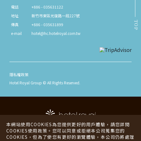
電話
+886 - 035631122
地址
新竹市東區光復路一段227號
TOP
傳真
+886 - 035631899
e-mail
hotel@hc.hotelroyal.com.tw
隱私權政策
Hotel Royal Group © All Rights Reserved.
本網站使用COOKIES為您提供更好的用戶體驗，請您詳閱
COOKIES使用政策。您可以同意或拒絕本公司蒐集您的
COOKIES，但為了使您有更好的瀏覽體驗，本公司仍將處理
老爺酒店
老爺行旅