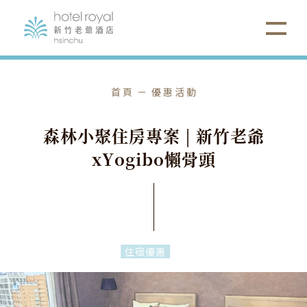
首頁
優惠活動
森
林
小
聚
住
房
專
案
|
新
竹
老
爺
x
Y
o
g
i
b
o
懶
骨
頭
住宿優惠