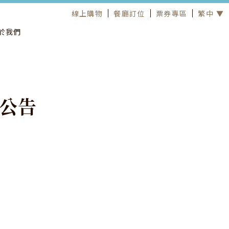
線上購物
餐廳訂位
票券專區
繁中 ▼
於我們
公
告