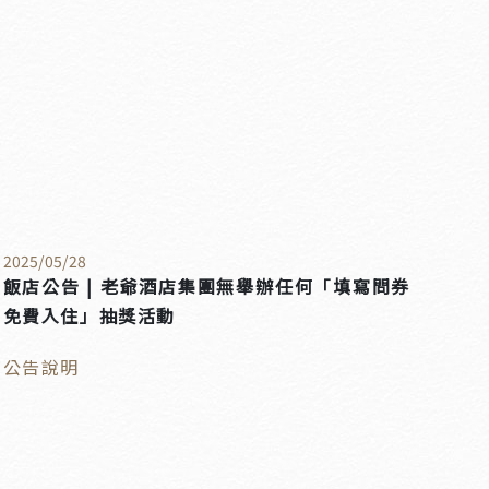
2025
/
05
/
28
飯店公告 | 老爺酒店集團無舉辦任何「填寫問券
免費入住」抽獎活動
公告說明