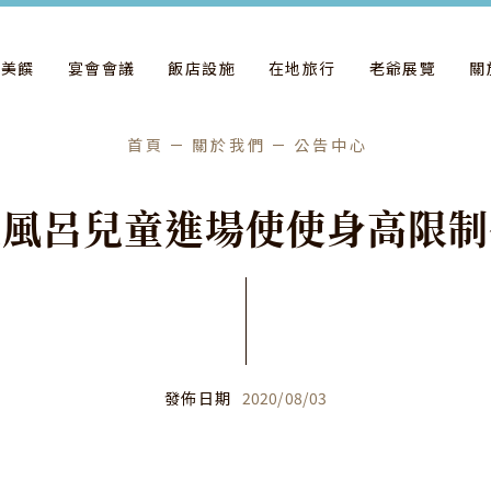
飲美饌
宴會會議
飯店設施
在地旅行
老爺展覽
關
首頁
關於我們
公告中心
天
風
呂
兒
童
進
場
使
使
身
高
限
制
發佈日期
2020
/
08
/
03