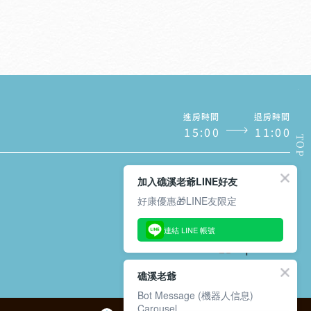
進房時間
退房時間
1
5
:
0
0
1
1
:
0
0
TOP
加入礁溪老爺LINE好友
好康優惠🎁LINE友限定
訂閱/取消電子報
連結 LINE 帳號
礁溪老爺
Bot Message (機器人信息)
Carousel