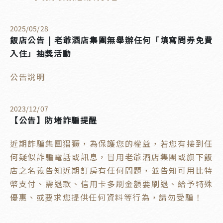
2025
/
05
/
28
飯店公告 | 老爺酒店集團無舉辦任何「填寫問券免費
入住」抽獎活動
公告說明
2023
/
12
/
07
【公告】防堵詐騙提醒
近期詐騙集團猖獗，為保護您的權益，若您有接到任
何疑似詐騙電話或訊息，冒用老爺酒店集團或旗下飯
店之名義告知近期訂房有任何問題，並告知可用比特
幣支付、需退款、信用卡多刷金額要刷退、給予特殊
優惠、或要求您提供任何資料等行為，請勿受騙！