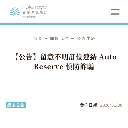
首頁
關於我們
公告中心
【
公
告
】
留
意
不
明
訂
位
連
結
A
u
t
o
R
e
s
e
r
v
e
慎
防
詐
騙
飯店公告
發佈日期
2026
/
01
/
30