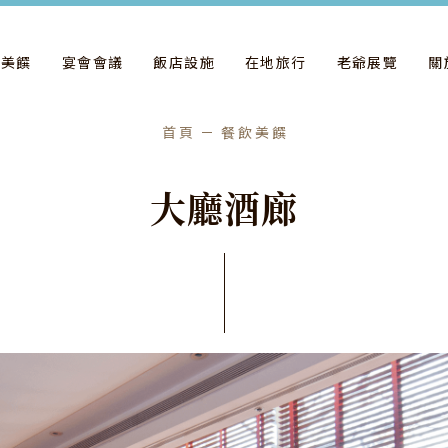
飲美饌
宴會會議
飯店設施
在地旅行
老爺展覽
關
首頁
餐飲美饌
大
廳
酒
廊