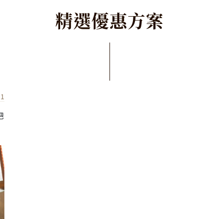
精
選
優
惠
方
案
31
吧