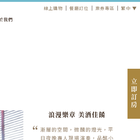
線上購物
餐廳訂位
票券專區
繁中 ▼
於我們
立即訂房
浪漫樂章 美酒佳餚
漸層的空間，微醺的燈光，平
日夜晚專人現場演奏，品酩小