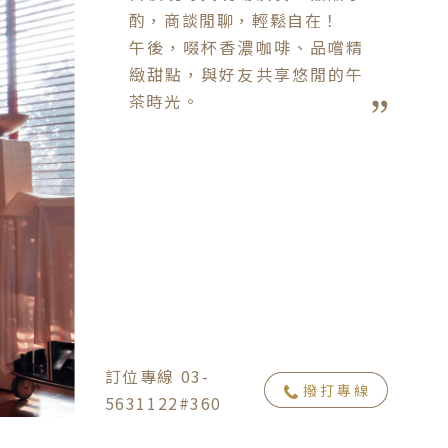
酌，商談閒聊，輕鬆自在！

午後，啜杯香濃咖啡、品嚐精
緻甜點，與好友共享悠閒的午
茶時光。
訂位專線 03-
撥打專線
5631122#360