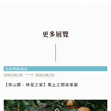
更
多
展
覽
北投老爺酒店
2026
/
06
/
09
2026
/
08
/
30
【草山饌 - 綠星之宴】風土之間故事展