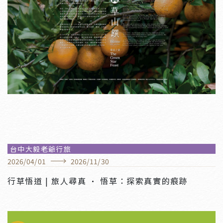
媒體報導
Shopping Design｜用藝術串連城市中的美好
記憶！台中大毅老爺行旅 ‧ 維度台中∞展揭曉
La vie｜感官牽線，縮短城市與旅人的距離！
台中大毅老爺行旅
「維度Dimensions 台中Taichung ∞」展覽
2026
/
04
/
01
2026
/
11
/
30
啟動與台中共生的美學探險
行草悟道 | 旅人尋真 · 悟草：探索真實的痕跡
『一家新的飯店為城市的新移民，我們傾慕文化而選擇