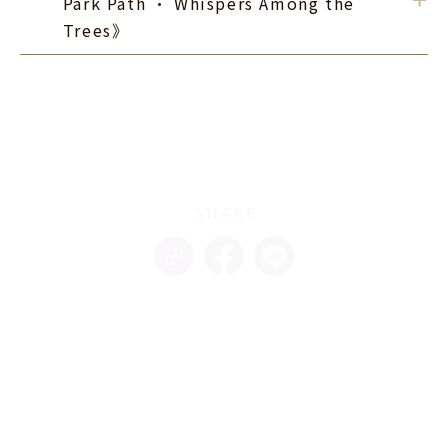
Park Path · Whispers Among the
．
的居民、滑手機的情侶、下過雨後的地板、卡在縫裡的
Trees》
葉子，聽見的有趣的對話，或是跟我對話的陌生人，一
幕幕的閃過眼前，也許這一生我們只見這短短的一次
齊旎 Qini
創作者 / 
11F
面，沒關係，我會畫下來。
綠樹列隊在城市當中，引導一條慢下來的原因，樹列穿
插著許多熟悉的景象，它們總是在這裡，似乎我的台中
SHARE
從來沒變過，經過植物園的大蝴蝶想踩一下她的腳，或
是嚇一下科博館的恐龍，想像他們跟樹的竊竊私語飄散
在空氣中，也許某棵樹深長了樹枝其實是想要給旅人一
片漂亮的葉子，裝起來。