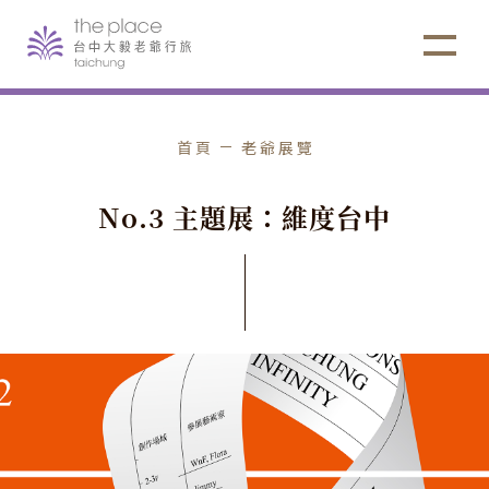
首頁
老爺展覽
N
o
.
3
主
題
展
：
維
度
台
中