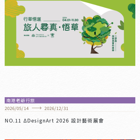
持續以展覽來閱讀城市的意韻，邀您一起跨出深且遠的
腳步，實現與在地在一起的精神。』

“It’s not only a hotel but also the place to 
read our city, with exhibitions.”
南港老爺行旅
2026
/
05
/
14
2026
/
12
/
31
NO.11 ΔDesignArt 2026 設計藝術展會