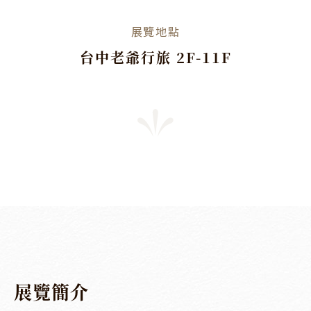
展覽地點
台中老爺行旅 2F-11F
展
覽
簡
介