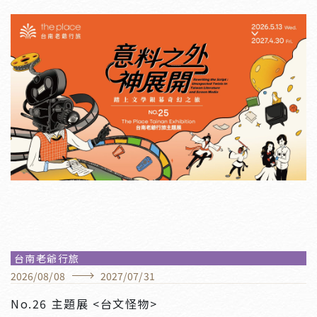
台南老爺行旅
2026
/
08
/
08
2027
/
07
/
31
No.26 主題展 <台文怪物>