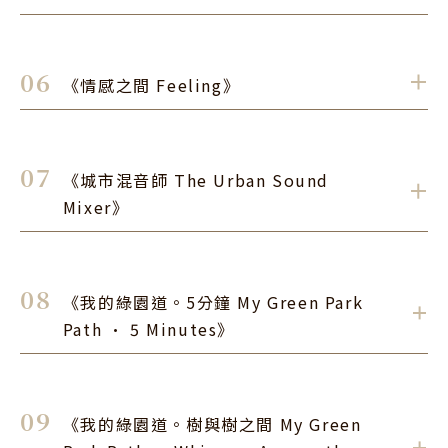
用書法呈現時間概念，從九月開始每個月兩個節氣名稱
創作於宣紙上，透過不同字體的變化、結構安排、章法
老莊 Lao Zhuang
創作者 / 
6F
布局，並留下空白牆面讓觀眾自由書寫當月趣事，讓牆
06
《情感之間 Feeling》
面成為一件互動式作品。
．
閉上眼，你聽見甚麼聲音? 什麼聲音令你感受美好?令
你著迷。冷氣聲、電梯聲、手機鈴聲、街區車聲等
老莊 Lao Zhuang
創作者 / 
7F
等......，這是我們在熟悉不過專屬於城市的硬式咆哮。
07
《城市混音師 The Urban Sound
但倘若在早晨5點一刻，漫步綠園道，你將會發現，華
每逢秋季，微醺爵士樂、美食、草地野餐是我在台中最
．
Mixer》
麗且優雅的歌聲，穿梭在水泥叢林中。我以筆墨畫下了
享受的時刻，在城市之中我們彼此不相識，但透過音樂
音符，願你我都能享受那最純粹自然的樂章。
縮短了距離，一起在晚聆聽演奏，舉杯敬友誼、敬愛
張育嘉 Chang Yu-Jia
創作者 / 
8-9F
情、敬這美好的時刻。
08
《我的綠園道。5分鐘 My Green Park
收集台中的環境聲、電子、節奏及旋律等素材，利用混
．
Path · 5 Minutes》
音的概念來疊加及組合這些聲音，讓自己變成城市的混
音師，自由選擇這些素材混合成一段專屬的聲音，如樂
齊旎 Qini
創作者 / 
10F
器般演奏出來，最後還可用自己手機中的APP把聲音錄
09
《我的綠園道。樹與樹之間 My Green
下留念。
我最常散步在綠園道上，將其中的人們速寫下來，乘涼