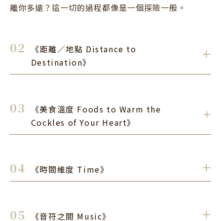
離你多遠？這一切的過程都像是一個探險一般。
02
《距離／地點 Distance to
．
Destination》
WnF,Flora
創作者 / 
3F
03
《美食溫度 Foods to Warm the
上網查台中旅遊，總是會迸出幾個景點，對於台中必去
．
Cockles of Your Heart》
的點有那麼多，你了解他們的位置？如果你只有短短時
間，又會想體驗哪些點的氛圍？讓我們一起探險吧！
Jimmy
創作者 / 
4F
04
《時間維度 Time》
．
用書法呈現美食的溫度，主文字用暖心/沁涼，背景文
字選擇相對應的台中美食，透過較為現代手法的呈現讓
Jimmy
創作者 / 
5F
大家看見書法的不同與美食的連結。
05
《音符之間 Music》
．