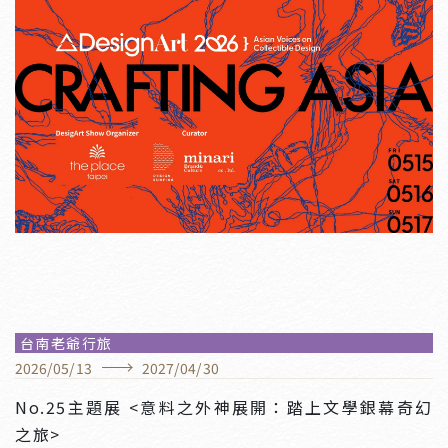
台南老爺行旅
2026
/
05
/
13
2027
/
04
/
30
No.25主題展 <意料之外神展開：踏上文學銀幕奇幻
之旅>