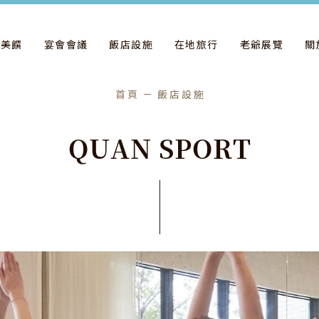
飲美饌
宴會會議
飯店設施
在地旅行
老爺展覽
關
首頁
飯店設施
Q
U
A
N
S
P
O
R
T