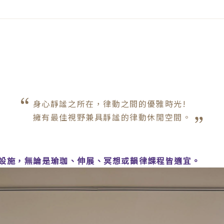
身心靜謐之所在，律動之間的優雅時光!

擁有最佳視野兼具靜謐的律動休閒空間。
設施，無論是瑜珈、伸展、冥想或韻律課程皆適宜。