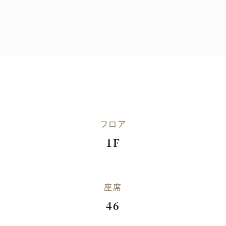
フロア
1F
座席
46