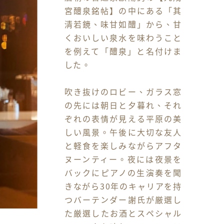
宮醴泉銘帖】の中にある「其
清若鏡、味甘如醴」から、甘
くおいしい泉水を味わうこと
を例えて「醴泉」と名付けま
した。

吹き抜けのロビー、ガラス窓
の先には朝日と夕暮れ、それ
ぞれの表情が見える平原の美
しい風景。午後に大切な友人
と軽食を楽しみながらアフタ
ヌーンティー。夜には夜景を
バックにピアノの生演奏を聞
きながら30年のキャリアを持
つバーテンダー謝氏が厳選し
た厳選したお酒とスペシャル