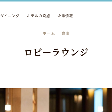
ダイニング
ホテルの設施
企業情報
ホーム
食事
ロ
ビ
ー
ラ
ウ
ン
ジ