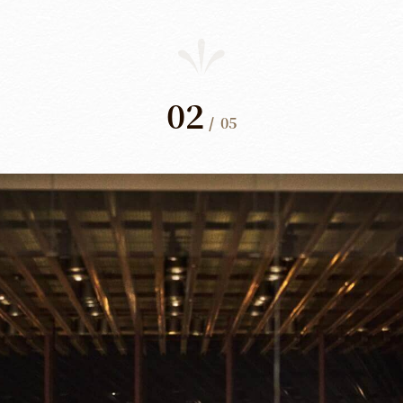
02
/
05