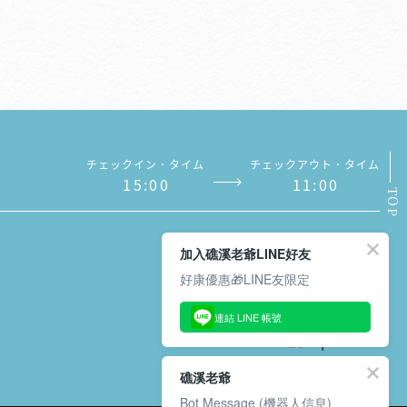
チェックイン．タイム
チェックアウト．タイム
1
5
:
0
0
1
1
:
0
0
TOP
加入礁溪老爺LINE好友
好康優惠🎁LINE友限定
メルマガの購読．解除
連結 LINE 帳號
礁溪老爺
Bot Message (機器人信息)