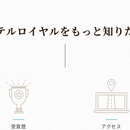
テ
ル
ロ
イ
ヤ
ル
を
も
っ
と
知
り
受賞歴
アクセス