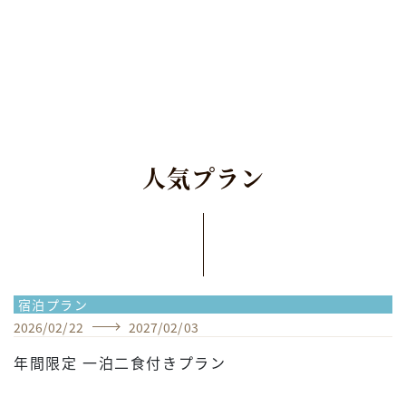
人
気
プ
ラ
ン
宿泊プラン
2026
/
02
/
22
2027
/
02
/
03
年間限定 一泊二食付きプラン