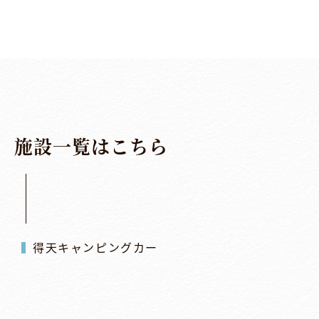
施
設
一
覧
は
こ
ち
ら
得天キャンピングカー