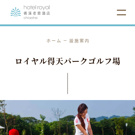
ホーム
設施案内
ロ
イ
ヤ
ル
得
天
パ
ー
ク
ゴ
ル
フ
場