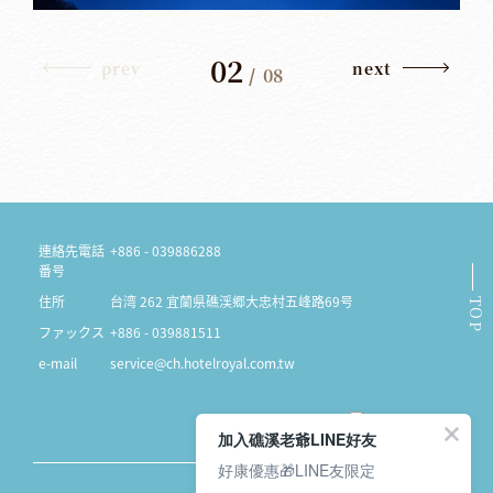
02
prev
next
/
08
連絡先電話
+886 - 039886288
番号
住所
台湾 262 宜蘭県礁渓郷大忠村五峰路69号
TOP
ファックス
+886 - 039881511
e-mail
service@ch.hotelroyal.com.tw
加入礁溪老爺LINE好友
好康優惠🎁LINE友限定