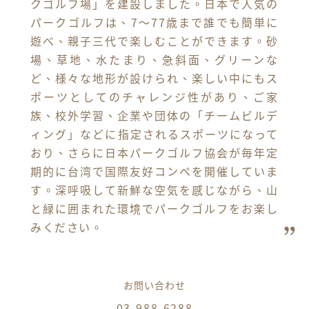
クゴルフ場」を建設しました。日本で人気の
パークゴルフは、7～77歳まで誰でも簡単に
遊べ、親子三代で楽しむことができます。砂
場、草地、水たまり、急斜面、グリーンな
ど、様々な地形が設けられ、楽しい中にもス
ポーツとしてのチャレンジ性があり、ご家
族、校外学習、企業や団体の「チームビルデ
ィング」などに指定されるスポーツになって
おり、さらに日本パークゴルフ協会が毎年定
期的に台湾で国際友好コンペを開催していま
す。深呼吸して新鮮な空気を感じながら、山
と緑に囲まれた環境でパークゴルフをお楽し
みください。
お問い合わせ
03-988-6288