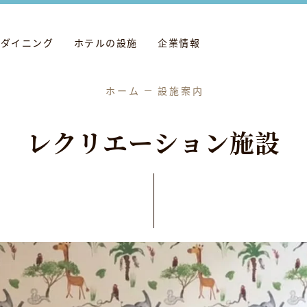
ダイニング
ホテルの設施
企業情報
ホーム
設施案内
レ
ク
リ
エ
ー
シ
ョ
ン
施
設