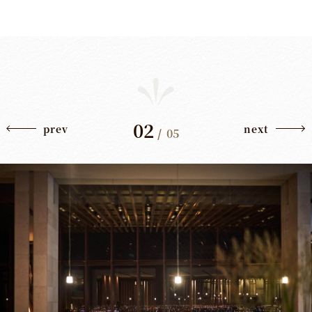
02
prev
next
/
05