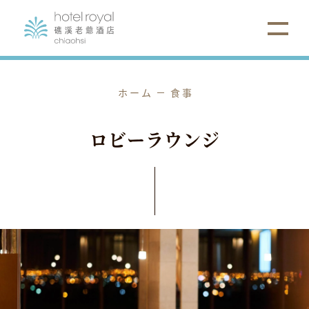
ホーム
食事
ロ
ビ
ー
ラ
ウ
ン
ジ