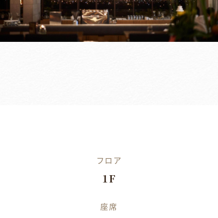
フロア
1F
座席