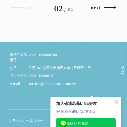
02
prev
next
/
04
連絡先電話
+886 - 039886288
番号
住所
台湾 262 宜蘭県礁渓郷大忠村五峰路69号
TOP
ファックス
+886 - 039881511
e-mail
service@ch.hotelroyal.com.tw
加入礁溪老爺LINE好友
好康優惠🎁LINE友限定
プライバシー ポリシー
連結 LINE 帳號