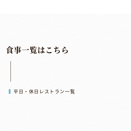
食
事
一
覧
は
こ
ち
ら
平日・休日レストラン一覧