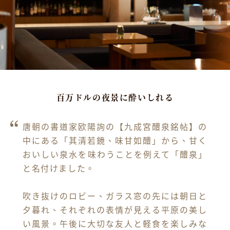
百万ドルの夜景に酔いしれる
唐朝の書道家欧陽詢の【九成宮醴泉銘帖】の
中にある「其清若鏡、味甘如醴」から、甘く
おいしい泉水を味わうことを例えて「醴泉」
と名付けました。

吹き抜けのロビー、ガラス窓の先には朝日と
夕暮れ、それぞれの表情が見える平原の美し
い風景。午後に大切な友人と軽食を楽しみな