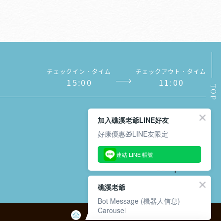
チェックイン．タイム
チェックアウト．タイム
1
5
:
0
0
1
1
:
0
0
TOP
加入礁溪老爺LINE好友
好康優惠🎁LINE友限定
メルマガの購読．解除
連結 LINE 帳號
礁溪老爺
Bot Message (機器人信息)
Carousel