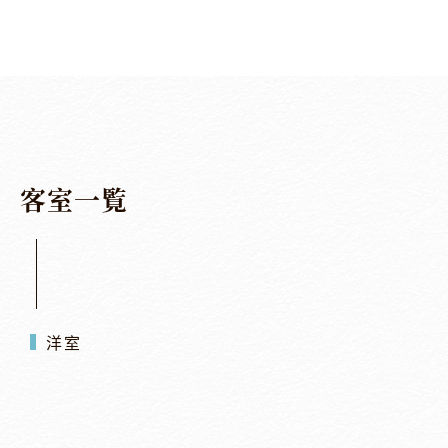
客
室
一
覧
洋室