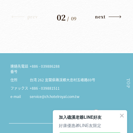
02
prev
next
/
09
連絡先電話
+886 - 039886288
番号
住所
台湾 262 宜蘭県礁渓郷大忠村五峰路69号
TOP
ファックス
+886 - 039881511
e-mail
service@ch.hotelroyal.com.tw
加入礁溪老爺LINE好友
好康優惠🎁LINE友限定