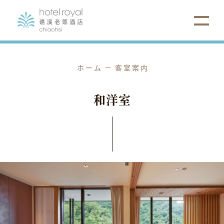
ホーム
客室案内
和
洋
室