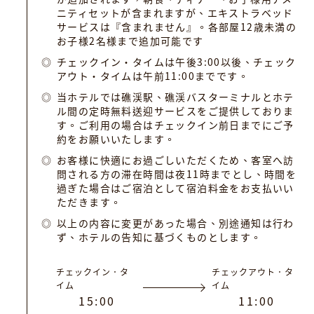
ニティセットが含まれますが、エキストラベッド
サービスは『含まれません』。各部屋12歳未満の
お子様2名様まで追加可能です
チェックイン・タイムは午後3:00以後、チェック
アウト・タイムは午前11:00までです。
当ホテルでは礁渓駅、礁渓バスターミナルとホテ
ル間の定時無料送迎サービスをご提供しておりま
す。ご利用の場合はチェックイン前日までにご予
約をお願いいたします。
お客様に快適にお過ごしいただくため、客室へ訪
問される方の滞在時間は夜11時までとし、時間を
過ぎた場合はご宿泊として宿泊料金をお支払いい
ただきます。
以上の内容に変更があった場合、別途通知は行わ
ず、ホテルの告知に基づくものとします。
チェックイン．タ
チェックアウト．タ
イム
イム
1
5
:
0
0
1
1
:
0
0