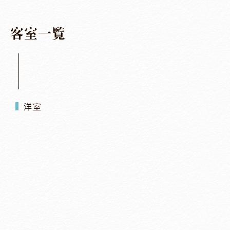
客
室
一
覧
洋室