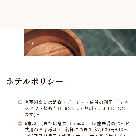
ホ
テ
ル
ポ
リ
シ
ー
客室料金には朝食、ディナー、施設の利用(チェッ
クアウト後も当日18:00まで無料でご利用になれ
ます)。
6歳以上(または身長115㎝以上)12歳未満のベッド
共用のお子様は、1名様につきNT$2,000元+10%
が追加されます，朝食、ディナー、お子様用アメ