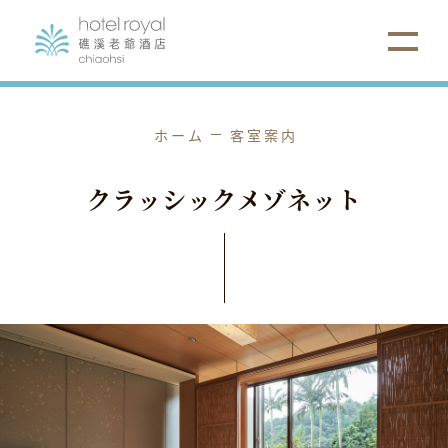
ホーム
客室案内
ク
ラ
ッ
シ
ッ
ク
メ
ゾ
ネ
ッ
ト