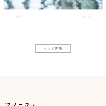
prev
next
すべて表示
ア
メ
ニ
テ
ィ