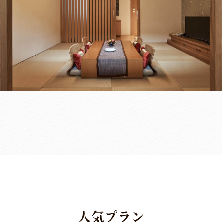
人
気
プ
ラ
ン