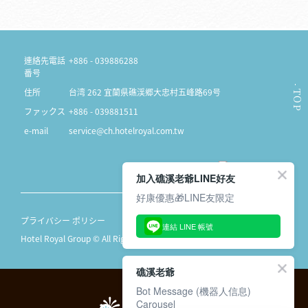
連絡先電話
+886 - 039886288
番号
住所
台湾 262 宜蘭県礁渓郷大忠村五峰路69号
TOP
ファックス
+886 - 039881511
e-mail
service@ch.hotelroyal.com.tw
加入礁溪老爺LINE好友
好康優惠🎁LINE友限定
プライバシー ポリシー
連結 LINE 帳號
Hotel Royal Group © All Rights Reserved.
礁溪老爺
Bot Message (機器人信息)
Carousel