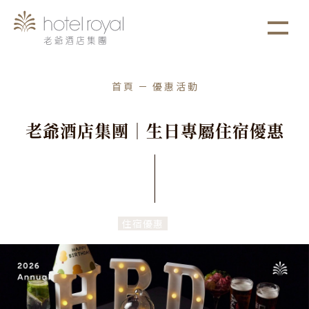
1. 本飯店游泳池將於2021/05/01 ~ 2021/05/03
more
進行年度保養工作。
首頁
優惠活動
老
爺
酒
店
集
團
｜
生
日
專
屬
住
宿
優
惠
住宿優惠