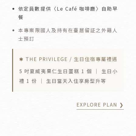
依定員數提供〈Le Café 咖啡廳〉自助早
餐
本專案限國人及持有在臺居留証之外籍人
士預訂
✱ THE PRIVILEGE / 生日住宿專屬禮遇
5 吋夏威夷果仁生日蛋糕 1 個 ｜ 生日小
禮 1 份 ｜ 生日當天入住享房型升等
EXPLORE PLAN ❯