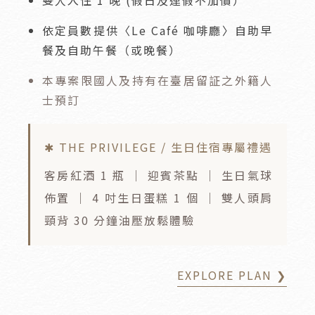
依定員數提供〈Le Café 咖啡廳〉自助早
餐及自助午餐（或晚餐）
本專案限國人及持有在臺居留証之外籍人
士預訂
✱ THE PRIVILEGE / 生日住宿專屬禮遇
客房紅酒 1 瓶 ｜ 迎賓茶點 ｜ 生日氣球
佈置 ｜ 4 吋生日蛋糕 1 個 ｜ 雙人頭肩
頸背 30 分鐘油壓放鬆體驗
EXPLORE PLAN ❯