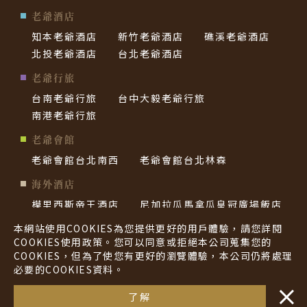
老爺酒店
知本老爺酒店
新竹老爺酒店
礁溪老爺酒店
北投老爺酒店
台北老爺酒店
老爺行旅
台南老爺行旅
台中大毅老爺行旅
南港老爺行旅
老爺會館
老爺會館台北南西
老爺會館台北林森
海外酒店
模里西斯帝王酒店
尼加拉瓜馬拿瓜皇冠廣場飯店
帛琉老爺酒店
西貢老爺酒店
本網站使用COOKIES為您提供更好的用戶體驗，請您詳閱
COOKIES使用政策。您可以同意或拒絕本公司蒐集您的
COOKIES，但為了使您有更好的瀏覽體驗，本公司仍將處理
隱私權政策
必要的COOKIES資料。
Hotel Royal Group © All Rights Reserved.
・・
了解