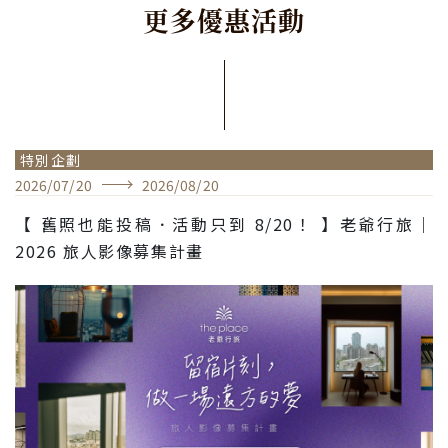
更
多
優
惠
活
動
特別企劃
2026
/
07
/
20
2026
/
08
/
20
【 舊照也能投稿．活動只到 8/20！ 】老爺行旅｜
2026 旅人影像募集計畫