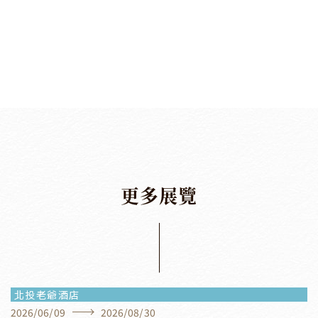
更
多
展
覽
走進南港行旅開放的餐憩空間，邀請了盛浩偉、劉星
佑、侯力元(微醺告解室)、蔡宛璇、楊双子、設計發浪
以及個人意見等不同領域的文字創作者，與南港老爺行
旅餐飲團隊聯手合作〈台北日常：食字計畫〉，在食物
感動味蕾的同時，觀看由文字砌鑿出臺北城市生活的不
北投老爺酒店
同樣貌，即使觀者無法深入臺北的各個角落與不同時
2026
/
06
/
09
2026
/
08
/
30