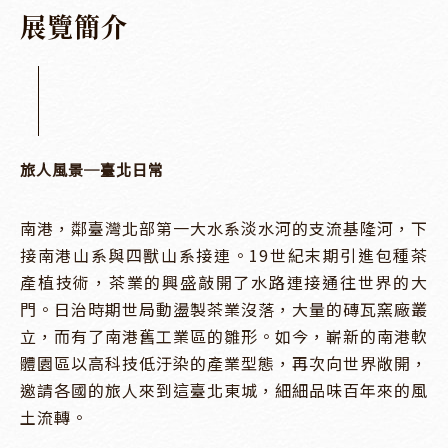
展
覽
簡
介
旅人風景─臺北日常
南港，鄰臺灣北部第一大水系淡水河的支流基隆河，下
接南港山系與四獸山系接連。19世紀末期引進包種茶
產植技術，茶業的興盛敲開了水路連接通往世界的大
門。日治時期世局動盪製茶業沒落，大量的磚瓦窯廠叢
立，而有了南港舊工業區的雛形。如今，嶄新的南港軟
體園區以高科技低汙染的產業型態，再次向世界敞開，
邀請各國的旅人來到這臺北東城，細細品味百年來的風
土流轉。
