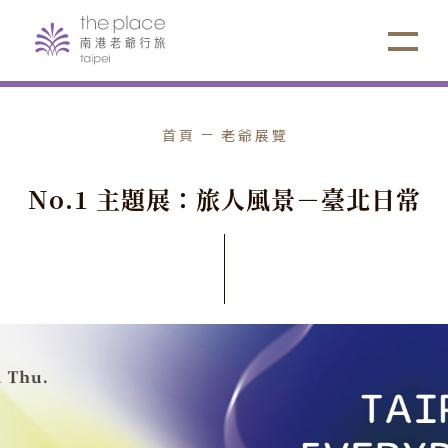
首頁
老爺展覽
N
o
.
1
主
題
展
：
旅
人
風
景
－
臺
北
日
常