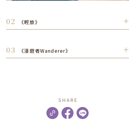
02
《輕旅》
．
科技動力裝置藝術家－盂施甫
創作者 / 
03
正門入口迎賓處／接待梯廳
《漫遊者Wanderer》
．
使用世占率第一的臺灣單車產業形象，創作一系列具有
音像藝術家－吳燦政
創作者 / 
10F
光影及聲響變化的裝置作品〈兜風〉，點出臺北完備的
市區、親水與郊山自行車道規劃，以及使用率聞名世界
將臺北著名觀光景點的影像與聲音片段重新切割拼接交
的共享自行車系統，以及日常生活中提倡環保與健康生
錯揉雜，沒有全觀與直接的視聽印象，取而代之的是邀
活型態的城市樂活風貌，而自行車溫和的輪轉印象與此
SHARE
請觀者在影音碎片的蛛絲馬跡裡尋找自我生命經驗似曾
起彼落的清脆響鈴，也以俏皮生動的微笑臺北迎接蒞臨
相似之處，激發旅人記憶深處的迴音響盪。
的賓客。