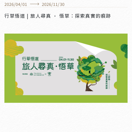
非池中｜台北當代藝術館x南港老爺行旅 開幕首
2026
/
04
/
01
2026
/
11
/
30
展《旅人風景─臺北日常》 聯手以當代藝術訴
行草悟道 | 旅人尋真 · 悟草：探索真實的痕跡
說臺北城市故事
Lavie｜台北南港老爺行旅相遇當代藝術館！收
錄旅人風景、台北日常
『一家新的飯店為城市的新移民，我們傾慕文化而選擇
持續以展覽來閱讀城市的意韻，邀您一起跨出深且遠的
腳步，實現與在地在一起的精神。』

“It’s not only a hotel but also the place to 
read our city, with exhibitions.”