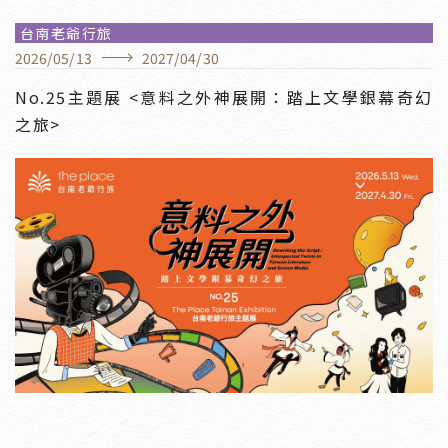
台南老爺行旅
2026
/
05
/
13
2027
/
04
/
30
No.25主題展 <意料之外神展開：踏上文學銀幕奇幻
之旅>