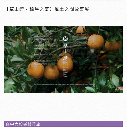
代，仍能藉由食物來召喚那些存在於臺北時空序列的生
【草山饌 - 綠星之宴】風土之間故事展
命經驗。
南港老爺行旅作為老爺酒店集團中標誌著輕旅時尚與設
計品味的特色分支，藉由藝術作品所帶來超越言語感官
的特殊體驗，連結世界各國旅者自身的生命記憶，疊合
至臺北的在地印象而產生時空間的震盪迴響，希望來訪
的觀眾旅客，不論短居或長駐，皆能在臺北找到與自身
相呼應的腦海圖景。
媒體報導
中時電子報｜飯店開展看台北！自行車、聲
音、美食秀城市日常
台中大毅老爺行旅