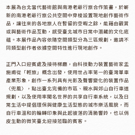
本展為台北當代藝術館與南港老爺行旅合作策畫，於嶄
新的南港老爺行旅公共空間中穿梭設置現地創作藝術作
品，讓往來的各地旅人在暫留的空暇之餘，能藉由觀賞
或與藝術作品互動，感受臺北城市日常中潛藏的文化底
蘊。本展作品內容依隨空間類型分為三區規劃，邀請不
同類型創作者依據空間特性進行現地創作。

正門入口迎賓處及接待梯廳，由科技動力裝置藝術家盂
施甫從「輕旅」概念出發，使用世占率第一的臺灣單車
產業形象，創作一系列具有光影及聲響變化的裝置作品
〈兜風〉，點出臺北完備的市區、親水與郊山自行車道
規劃，以及使用率聞名世界的共享自行車系統，以及日
常生活中提倡環保與健康生活型態的城市樂活風貌，而
自行車溫和的輪轉印象與此起彼落的清脆響鈴，也以俏
皮生動的微笑臺北迎接蒞臨的賓客。