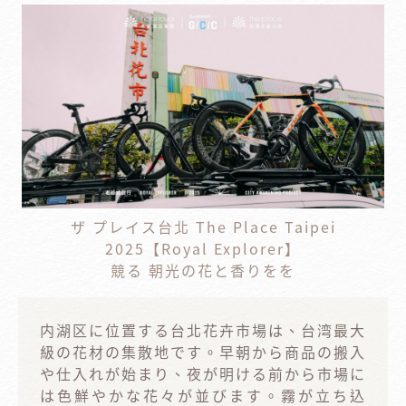
ザ プレイス台北 The Place Taipei
2025【Royal Explorer】
競る 朝光の花と香りをを
内湖区に位置する台北花卉市場は、台湾最大
級の花材の集散地です。早朝から商品の搬入
や仕入れが始まり、夜が明ける前から市場に
は色鮮やかな花々が並びます。霧が立ち込