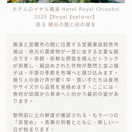
ホテルロイヤル礁溪 Hotel Royal Chiaohsi
2025【Royal Explorer】
巡る 朝光の籠と田の道を
礁溪と宜蘭市の間に位置する宜蘭果菜卸売市
場は、地元の農産物が一堂に会する主要な拠
点です。早朝、新鮮な野菜を積んだトラック
が到着し、箱詰めされた作物が整然と並ぶ様
子は、平原の季節を市場へと運び込みます。
競り人の掛け声が響く中、買い手たちは産地
やサイズから品質を見極めます。ここには、
食材が田畑から食卓へと向かう最初の姿があ
ります。
黎明前に土の鮮度が確認される、もう一つの
「目覚め」。青果の到着とともに、新しい一
日が始まります。