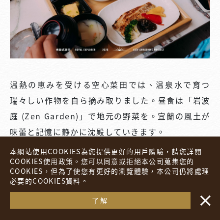
温熱の恵みを受ける空心菜田では、温泉水で育つ
瑞々しい作物を自ら摘み取りました。昼食は「岩波
庭 (Zen Garden)」で地元の野菜を。宜蘭の風土が
味蕾と記憶に静かに沈殿していきます。
本網站使用COOKIES為您提供更好的用戶體驗，請您詳閱
COOKIES使用政策。您可以同意或拒絕本公司蒐集您的
COOKIES，但為了使您有更好的瀏覽體驗，本公司仍將處理
必要的COOKIES資料。
・・
今すぐ予約
了解