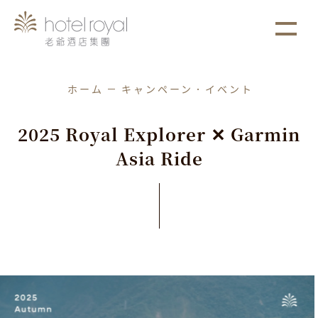
1. 本飯店游泳池將於2021/05/01 ~ 2021/05/03
more
進行年度保養工作。
ホーム
キャンペーン．イベント
2
0
2
5
R
o
y
a
l
E
x
p
l
o
r
e
r
✕
G
a
r
m
i
n
A
s
i
a
R
i
d
e
特別なイベント