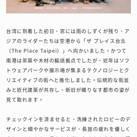
台湾に到着した初日、窓には雨のしずくが残り、ア
ジアのライダーたちは空港から「ザ プレイス台北
（The Place Taipei）」へ向かいました。かつて
南港は茶葉や木材の輸送拠点でしたが、近年はソフ
トウェアパークや展示場が集まるテクノロジーとク
リエイティブの街へと進化しました。伝統的な街並
みと近代建築が共存し、新旧が織りなす都市の姿が
見て取れます。
チェックインを済ませると、洗練されたロビーのデ
ザインと細やかなサービスが、長旅の疲れを優しく