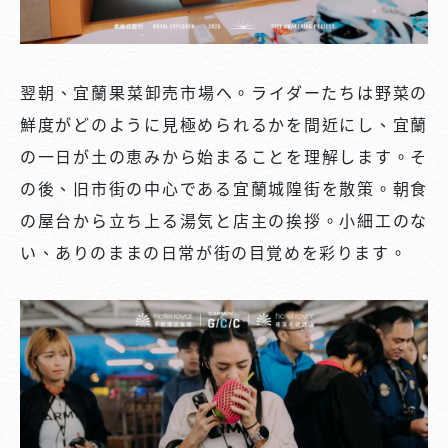
翌朝、宜蘭果菜卸売市場へ。ライダーたちは野菜の
鮮度がどのように見極められるかを間近にし、宜蘭
の一日が土の恵みから始まることを理解します。そ
の後、旧市街の中心である宜蘭城隍街を散策。朝食
の屋台から立ち上る湯気と店主の挨拶。小細工のな
い、ありのままの日常が街の目覚めを彩ります。