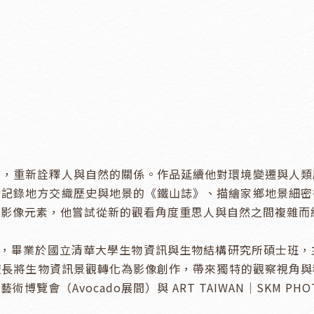
言，重新詮釋人與自然的關係。作品延續他對環境變遷與人類
括記錄地方交織歷史與地景的《鐵山誌》、描繪家鄉地景細密
像元素，他嘗試從新的觀看角度重思人與自然之間複雜而細膩
，現居台中），畢業於國立清華大學生物資訊與生物結構研究所碩
將生物資訊景觀轉化為影像創作，帶來獨特的觀察視角與科技應用
會（Avocado展間）與 ART TAIWAN｜SKM PH