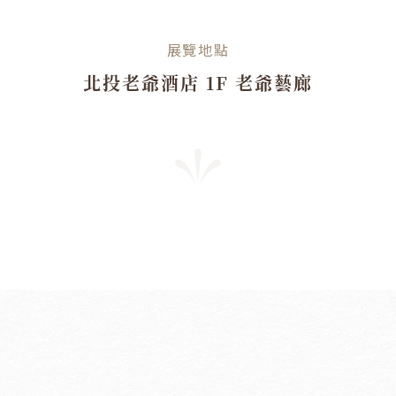
展覽地點
北投老爺酒店 1F 老爺藝廊