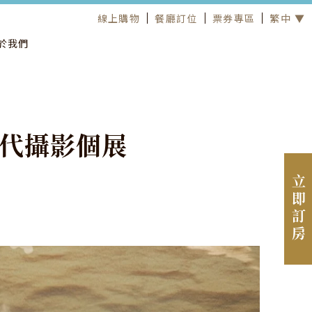
線上購物
餐廳訂位
票券專區
繁中 ▼
於我們
代
攝
影
個
展
立即訂房