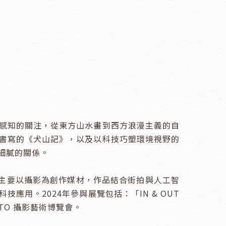
感知的關注，從東方山水畫到西方浪漫主義的自
書寫的《犬山記》，以及以科技巧塑環境視野的
的關係。

士班，主要以攝影為創作媒材，作品結合街拍與人工智
。2024年參與展覽包括：「IN & OUT 
OTO 攝影藝術博覽會。