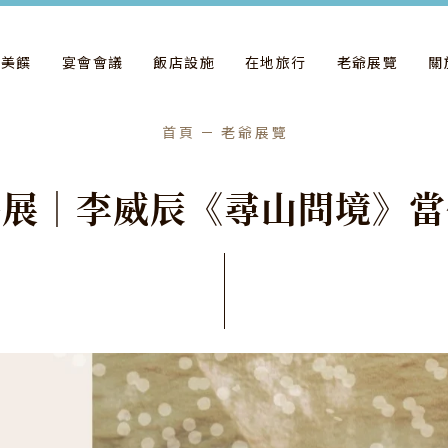
飲美饌
宴會會議
飯店設施
在地旅行
老爺展覽
關
首頁
老爺展覽
特
展
｜
李
威
辰
《
尋
山
問
境
》
當