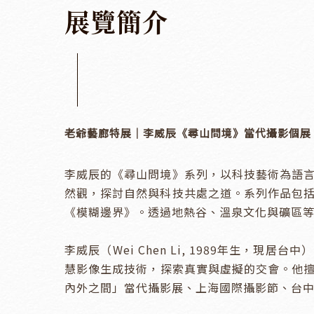
展
覽
簡
介
老爺藝廊特展｜李威辰《尋山問境》當代攝影個展
李威辰的《尋山問境》系列，以科技藝術為語
然觀，探討自然與科技共處之道。系列作品包
《模糊邊界》。透過地熱谷、溫泉文化與礦區等影
李威辰（Wei Chen Li, 1989年生
慧影像生成技術，探索真實與虛擬的交會。他擅長
內外之間」當代攝影展、上海國際攝影節、台中藝術博覽