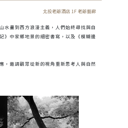
北投老爺酒店 1F 老爺藝廊
山水畫到西方浪漫主義，人們始終尋找與自
記》中家鄉地景的細密書寫，以及《模糊邊
應，邀請觀眾從新的視角重新思考人與自然