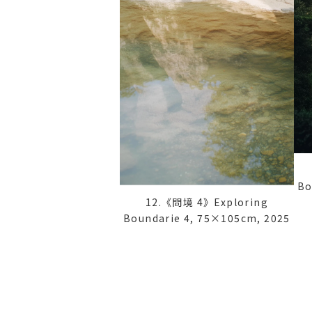
Bo
12.《問境 4》Exploring
Boundarie 4, 75×105cm, 2025