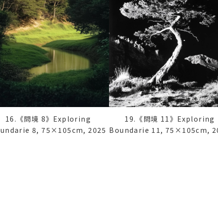
19.《問境 11》Exploring
16.《問境 8》Exploring
Boundarie 11, 75×105cm, 2
undarie 8, 75×105cm, 2025