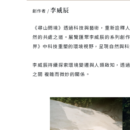
李威辰
創作者 / 
《尋山問境》透過科技與藝術，重新詮釋
然的共處之道。展覽匯聚李威辰的系列創
界》中科技重塑的環境視野，呈現自然與科
李威辰持續探索環境變遷與人類啟知，透
之間 複雜而微妙的關係。