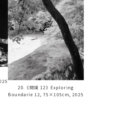
025
20.《問境 12》Exploring
Boundarie 12, 75×105cm, 2025