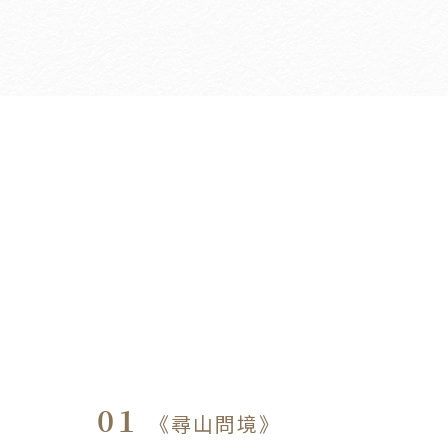
01
《尋山問境》