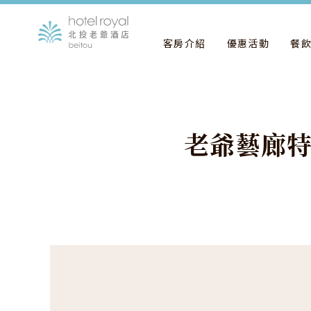
客房介紹
優惠活動
餐
老
爺
藝
廊